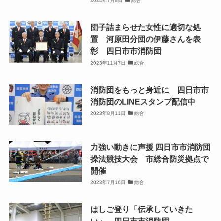
2024年7月8日
総合
団子詰まらせた女性に適切な処
置 河原田分団の伊藤さんを表
彰 四日市市消防団
2023年11月7日
総合
消防団をもっと身近に 四日市市
消防団のLINEスタンプ配信中
2023年8月11日
総合
力強い動きに声援 四日市市消防団
操法競技大会 市総合防災拠点で
開催
2023年7月16日
総合
はしご登り「伝承していきた