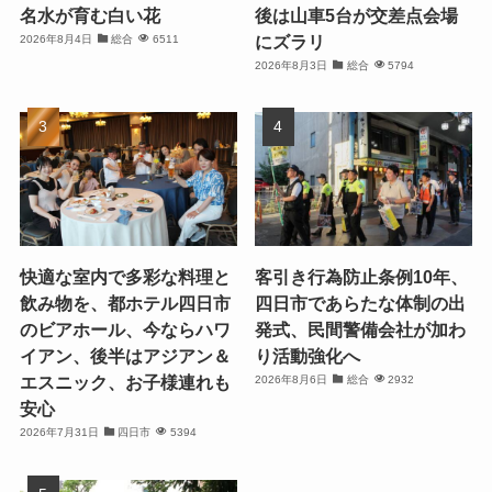
名水が育む白い花
後は山車5台が交差点会場
にズラリ
2026年8月4日
総合
6511
2026年8月3日
総合
5794
快適な室内で多彩な料理と
客引き行為防止条例10年、
飲み物を、都ホテル四日市
四日市であらたな体制の出
のビアホール、今ならハワ
発式、民間警備会社が加わ
イアン、後半はアジアン＆
り活動強化へ
エスニック、お子様連れも
2026年8月6日
総合
2932
安心
2026年7月31日
四日市
5394