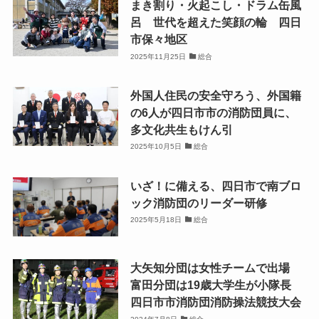
まき割り・火起こし・ドラム缶風
呂 世代を超えた笑顔の輪 四日
市保々地区
2025年11月25日
総合
外国人住民の安全守ろう、外国籍
の6人が四日市市の消防団員に、
多文化共生もけん引
2025年10月5日
総合
いざ！に備える、四日市で南ブロ
ック消防団のリーダー研修
2025年5月18日
総合
大矢知分団は女性チームで出場
富田分団は19歳大学生が小隊長
四日市市消防団消防操法競技大会