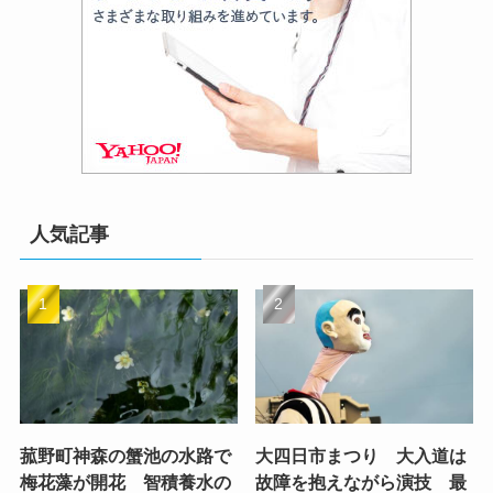
人気記事
菰野町神森の蟹池の水路で
大四日市まつり 大入道は
梅花藻が開花 智積養水の
故障を抱えながら演技 最