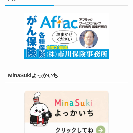
ー
MinaSukiよっかいち