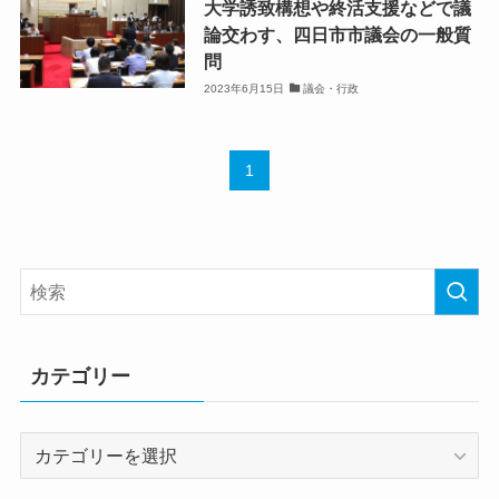
大学誘致構想や終活支援などで議
論交わす、四日市市議会の一般質
問
2023年6月15日
議会・行政
1
カテゴリー
カ
テ