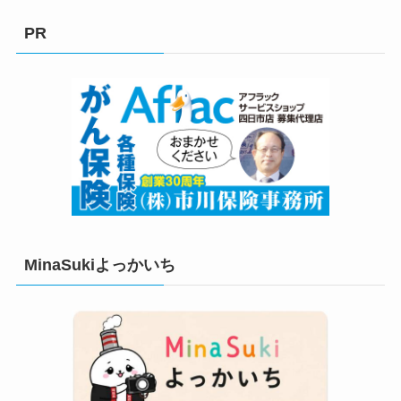
ゴ
リ
PR
ー
MinaSukiよっかいち