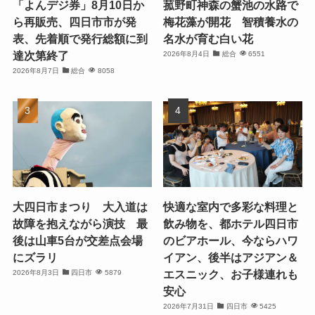
「よんデジ券」8月10日か
菰野町神森の蟹池の水路で
ら再販売、四日市市が発
梅花藻が開花 智積養水の
表、先着順で発行総額に到
名水が育む白い花
達次第終了
2026年8月4日
総合
6551
2026年8月7日
総合
8058
大四日市まつり 大入道は
快適な室内で多彩な料理と
故障を抱えながら演技 最
飲み物を、都ホテル四日市
後は山車5台が交差点会場
のビアホール、今ならハワ
にズラリ
イアン、後半はアジアン＆
エスニック、お子様連れも
2026年8月3日
四日市
5879
安心
2026年7月31日
四日市
5425