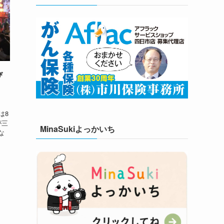
び
、
は8
が三
MinaSukiよっかいち
な