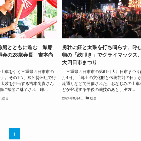
鯨船とともに進む 鯨船
勇壮に鉦と太鼓を打ち鳴らす、呼
綱会の28歳会長 吉本尚
物の「総叩き」でクライマックス
大四日市まつり
山車を引く三重県四日市市の
三重県四日市市の第61回大四日市まつり
」。その1つ、鯨船勢州組で行
月4日、「郷土の文化財と伝統芸能の日」
い太鼓を担当する吉本尚貴さん
滝通りなどで開催された。おなじみの山車
前に鯨船に魅了され、昨...
どが登場する午後の演技のあと、夕方...
総合
2024年8月4日
総合
1