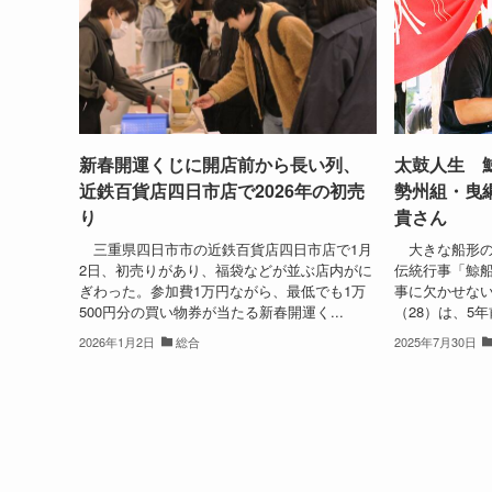
新春開運くじに開店前から長い列、
太鼓人生 
近鉄百貨店四日市店で2026年の初売
勢州組・曳
り
貴さん
三重県四日市市の近鉄百貨店四日市店で1月
大きな船形の
2日、初売りがあり、福袋などが並ぶ店内がに
伝統行事「鯨船
ぎわった。参加費1万円ながら、最低でも1万
事に欠かせな
500円分の買い物券が当たる新春開運く...
（28）は、5年
2026年1月2日
総合
2025年7月30日