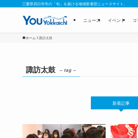
三重県四日市市の「旬」を届ける地域密着型ニュースサイト。
ニュース
イベント
コ
ホーム
諏訪太鼓
諏訪太鼓
– tag –
新着記事