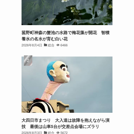
菰野町神森の蟹池の水路で梅花藻が開花 智積
養水の名水が育む白い花
2026年8月4日
総合
6466
大四日市まつり 大入道は故障を抱えながら演
技 最後は山車5台が交差点会場にズラリ
2026年8月3日
総合
5672