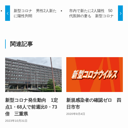
新型コロナ 男性2人新た
市内で新たに2人陽性 50
に陽性判明
代医師の妻も 新型コロナ
関連記事
新型コロナ発生動向 1定
新規感染者の確認ゼロ 四
点1・68人で前週比0・73
日市市
倍 三重県
2020年9月4日
2023年10月31日