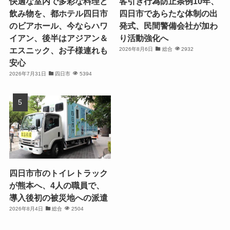
快適な室内で多彩な料理と
客引き行為防止条例10年、
飲み物を、都ホテル四日市
四日市であらたな体制の出
のビアホール、今ならハワ
発式、民間警備会社が加わ
イアン、後半はアジアン＆
り活動強化へ
エスニック、お子様連れも
2026年8月6日
総合
2932
安心
2026年7月31日
四日市
5394
四日市市のトイレトラック
が熊本へ、4人の職員で、
導入後初の被災地への派遣
2026年8月4日
総合
2504