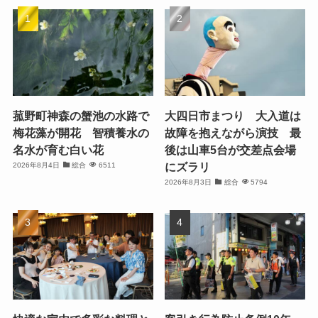
菰野町神森の蟹池の水路で
大四日市まつり 大入道は
梅花藻が開花 智積養水の
故障を抱えながら演技 最
名水が育む白い花
後は山車5台が交差点会場
にズラリ
2026年8月4日
総合
6511
2026年8月3日
総合
5794