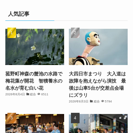
人気記事
菰野町神森の蟹池の水路で
大四日市まつり 大入道は
梅花藻が開花 智積養水の
故障を抱えながら演技 最
名水が育む白い花
後は山車5台が交差点会場
にズラリ
2026年8月4日
総合
6511
2026年8月3日
総合
5794