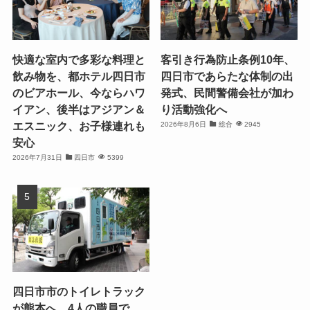
快適な室内で多彩な料理と
客引き行為防止条例10年、
飲み物を、都ホテル四日市
四日市であらたな体制の出
のビアホール、今ならハワ
発式、民間警備会社が加わ
イアン、後半はアジアン＆
り活動強化へ
エスニック、お子様連れも
2026年8月6日
総合
2945
安心
2026年7月31日
四日市
5399
四日市市のトイレトラック
が熊本へ、4人の職員で、