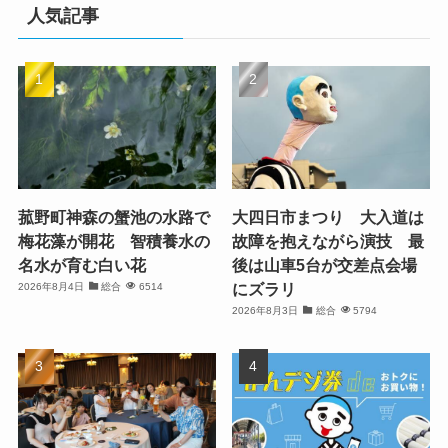
人気記事
菰野町神森の蟹池の水路で
大四日市まつり 大入道は
梅花藻が開花 智積養水の
故障を抱えながら演技 最
名水が育む白い花
後は山車5台が交差点会場
にズラリ
2026年8月4日
総合
6514
2026年8月3日
総合
5794