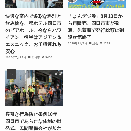
快適な室内で多彩な料理と
「よんデジ券」8月10日か
飲み物を、都ホテル四日市
ら再販売、四日市市が発
のビアホール、今ならハワ
表、先着順で発行総額に到
イアン、後半はアジアン＆
達次第終了
エスニック、お子様連れも
2026年8月7日
総合
2778
安心
2026年7月31日
四日市
5405
客引き行為防止条例10年、
四日市であらたな体制の出
発式、民間警備会社が加わ