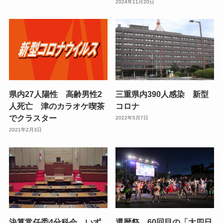
2024年11月20日
県内27人陽性 高齢男性2
三重県内390人感染 新型
人死亡 津のカラオケ喫茶
コロナ
でクラスター
2022年5月7日
2021年2月3日
決算常任委4分科会、いず
還暦祭、60回目の「大四日