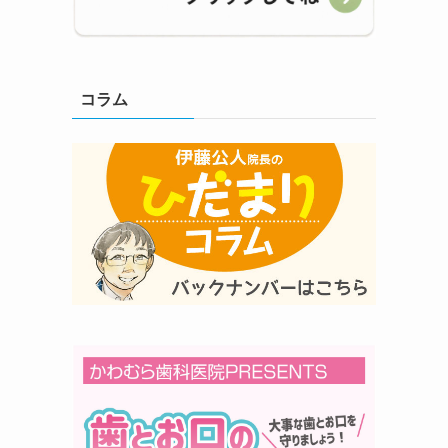
コラム
、