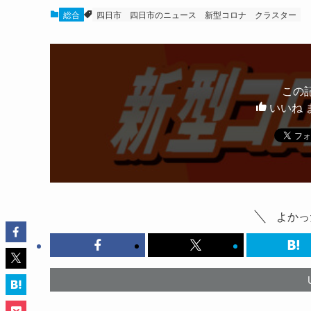
総合
四日市
四日市のニュース
新型コロナ
クラスター
この
いいね 
よかっ