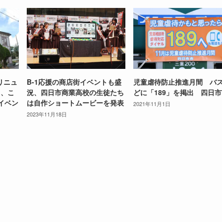
リニュ
B-1応援の商店街イベントも盛
児童虐待防止推進月間 バ
月、こ
況、四日市商業高校の生徒たち
どに「189」を掲出 四日
イベン
は自作ショートムービーを発表
2021年11月1日
2023年11月18日