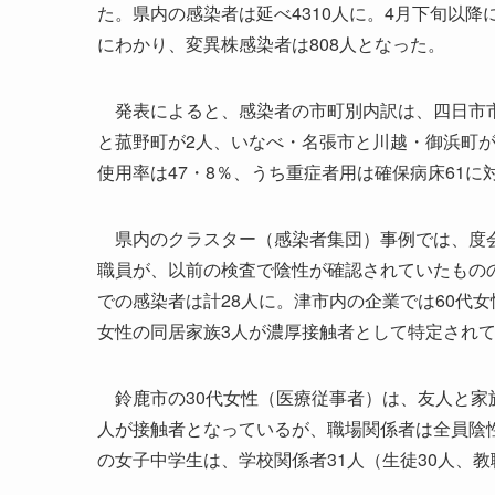
た。県内の感染者は延べ4310人に。4月下旬以
にわかり、変異株感染者は808人となった。
発表によると、感染者の市町別内訳は、四日市市1
と菰野町が2人、いなべ・名張市と川越・御浜町が各
使用率は47・8％、うち重症者用は確保病床61に
県内のクラスター（感染者集団）事例では、度会
職員が、以前の検査で陰性が確認されていたもの
での感染者は計28人に。津市内の企業では60代
女性の同居家族3人が濃厚接触者として特定され
鈴鹿市の30代女性（医療従事者）は、友人と家族
人が接触者となっているが、職場関係者は全員陰
の女子中学生は、学校関係者31人（生徒30人、