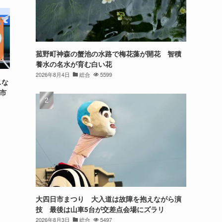
菰野町神森の蟹池の水路で梅花藻が開花 智積
養水の名水が育む白い花
2026年8月4日
総合
5599
スな
市市
大四日市まつり 大入道は故障を抱えながら演
技 最後は山車5台が交差点会場にズラリ
2026年8月3日
総合
5497