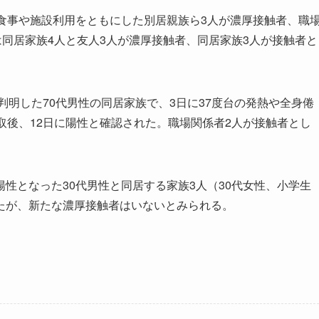
食事や施設利用をともにした別居親族ら3人が濃厚接触者、職
は同居家族4人と友人3人が濃厚接触者、同居家族3人が接触者と
判明した70代男性の同居家族で、3日に37度台の発熱や全身倦
取後、12日に陽性と確認された。職場関係者2人が接触者とし
となった30代男性と同居する家族3人（30代女性、小学生
たが、新たな濃厚接触者はいないとみられる。