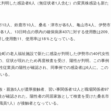
降に判明した感染者6人（無症状者1人含む）の変異株感染も新た
3人、鈴鹿市10人、桑名・津市が各5人、亀山市4人、伊勢市
1人。13日時点の県内の確保病床437に対する使用数は209
対し使用数11、使用率は18％となっている。
町の老人福祉施設で新たに感染が判明した伊勢市の40代女性
の、症状が現れたため再度検査を受け、陽性が判明。この事例
女性従業員の陽性が確認され、同事例での感染者は6人に。この
ている。
・親族5人が濃厚接触者、習い事関係者12人と職場関係者97
性が確認された。陽性者の同居家族として検査を受けた桑名市
教職員1人）が接触者となっている。