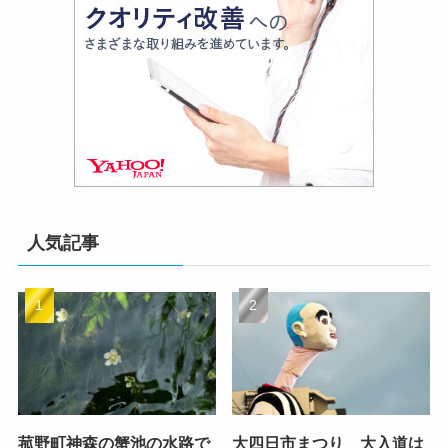
人気記事
菰野町神森の蟹池の水路で
大四日市まつり 大入道は