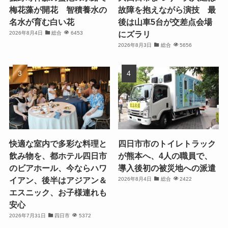
梅花藻が開花 智積養水の
故障を抱えながら演技 最
名水が育む白い花
後は山車5台が交差点会場
にズラリ
2026年8月4日
総合
6453
2026年8月3日
総合
5656
快適な室内で多彩な料理と
四日市市のトイレトラック
飲み物を、都ホテル四日市
が熊本へ、4人の職員で、
のビアホール、今ならハワ
導入後初の被災地への派遣
イアン、後半はアジアン＆
2026年8月4日
総合
2422
エスニック、お子様連れも
安心
2026年7月31日
四日市
5372