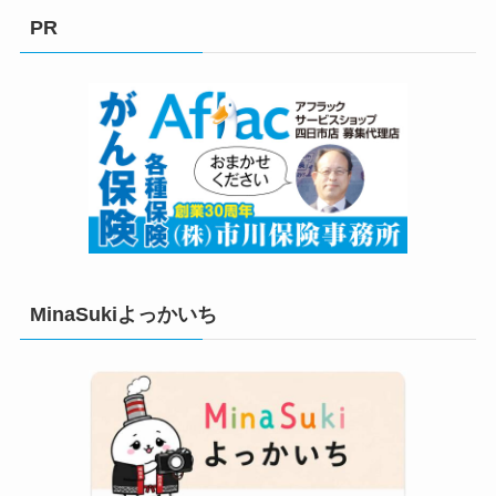
リ
PR
ー
MinaSukiよっかいち