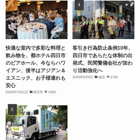
快適な室内で多彩な料理と
客引き行為防止条例10年、
飲み物を、都ホテル四日市
四日市であらたな体制の出
のビアホール、今ならハワ
発式、民間警備会社が加わ
イアン、後半はアジアン＆
り活動強化へ
エスニック、お子様連れも
2026年8月6日
総合
2768
安心
2026年7月31日
四日市
5382