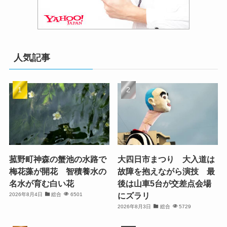
人気記事
菰野町神森の蟹池の水路で
大四日市まつり 大入道は
梅花藻が開花 智積養水の
故障を抱えながら演技 最
名水が育む白い花
後は山車5台が交差点会場
にズラリ
2026年8月4日
総合
6501
2026年8月3日
総合
5729