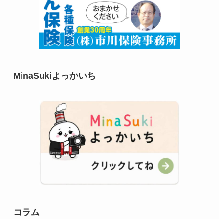
MinaSukiよっかいち
コラム