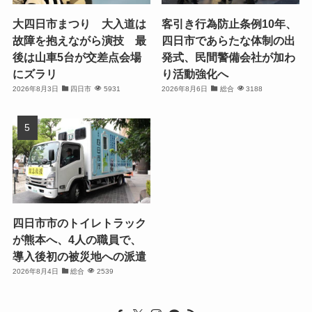
大四日市まつり 大入道は
客引き行為防止条例10年、
故障を抱えながら演技 最
四日市であらたな体制の出
後は山車5台が交差点会場
発式、民間警備会社が加わ
にズラリ
り活動強化へ
2026年8月3日
四日市
5931
2026年8月6日
総合
3188
四日市市のトイレトラック
が熊本へ、4人の職員で、
導入後初の被災地への派遣
2026年8月4日
総合
2539