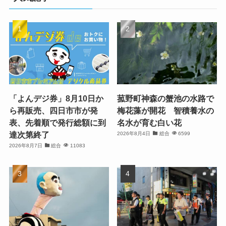
「よんデジ券」8月10日か
菰野町神森の蟹池の水路で
ら再販売、四日市市が発
梅花藻が開花 智積養水の
表、先着順で発行総額に到
名水が育む白い花
達次第終了
2026年8月4日
総合
6599
2026年8月7日
総合
11083