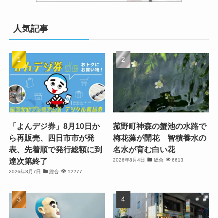
人気記事
「よんデジ券」8月10日か
菰野町神森の蟹池の水路で
ら再販売、四日市市が発
梅花藻が開花 智積養水の
表、先着順で発行総額に到
名水が育む白い花
達次第終了
2026年8月4日
総合
6613
2026年8月7日
総合
12277