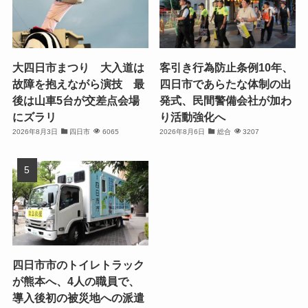
大四日市まつり 大入道は
客引き行為防止条例10年、
故障を抱えながら演技 最
四日市であらたな体制の出
後は山車5台が交差点会場
発式、民間警備会社が加わ
にズラリ
り活動強化へ
2026年8月3日
四日市
6065
2026年8月6日
総合
3207
四日市市のトイレトラック
が熊本へ、4人の職員で、
導入後初の被災地への派遣