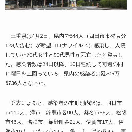
三重県は4月2日、県内で544人（四日市市発表分
123人含む）が新型コロナウイルスに感染し、入院
していた70代女性と90代男性が死亡したと発表し
た。感染者数は24日以降、10日連続して前週の同
じ曜日を上回っている。県内の感染者は延べ5万
6736人となった。
発表によると、感染者の市町別内訳は、四日市
市119人、津市、鈴鹿市各90人、桑名市56人、松阪
市46人、名張市、菰野町各21人、伊賀市17人、伊
勢市16人、いなべ市14人、亀山市、県外各8人、東