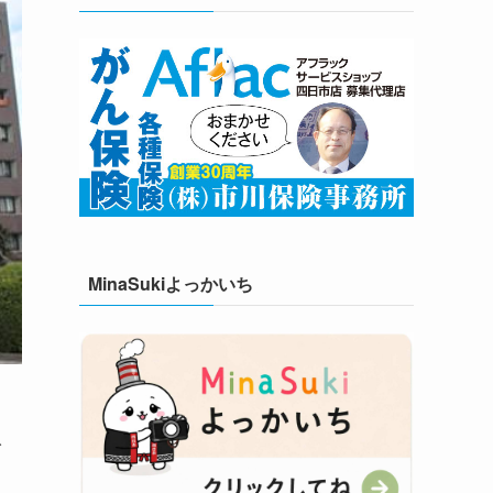
MinaSukiよっかいち
イ