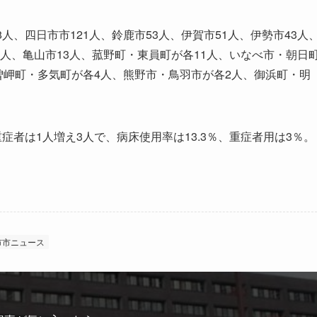
、四日市市121人、鈴鹿市53人、伊賀市51人、伊勢市43人
18人、亀山市13人、菰野町・東員町が各11人、いなべ市・朝日
木曽岬町・多気町が各4人、熊野市・鳥羽市が各2人、御浜町・明
者は1人増え3人で、病床使用率は13.3％、重症者用は3％。
。
市市ニュース