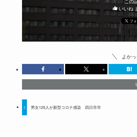
この
いいね 
よかっ
男女125人が新型コロナ感染 四日市市