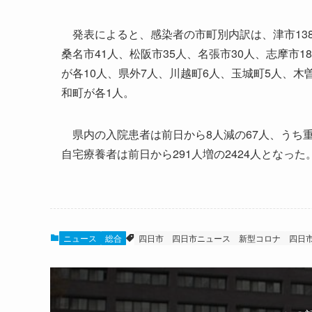
発表によると、感染者の市町別内訳は、津市138人
桑名市41人、松阪市35人、名張市30人、志摩市
が各10人、県外7人、川越町6人、玉城町5人、
和町が各1人。
県内の入院患者は前日から8人減の67人、うち重症
自宅療養者は前日から291人増の2424人となった
ニュース
総合
四日市
四日市ニュース
新型コロナ
四日