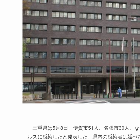
三重県は5月8日、伊賀市51人、名張市30人、な
ルスに感染したと発表した。県内の感染者は延べ7万