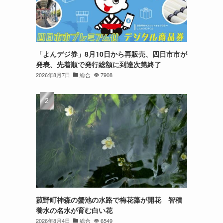
「よんデジ券」8月10日から再販売、四日市市が
発表、先着順で発行総額に到達次第終了
2026年8月7日
総合
7908
菰野町神森の蟹池の水路で梅花藻が開花 智積
養水の名水が育む白い花
2026年8月4日
総合
6549