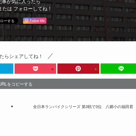
記事が気に入ったら
または フォローしてね！
Follow Me
たらシェアしてね！
URLをコピーする
全日本ランバイクシリーズ 第3戦で3位 八郷小の福田君