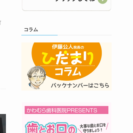
、
町
コラム