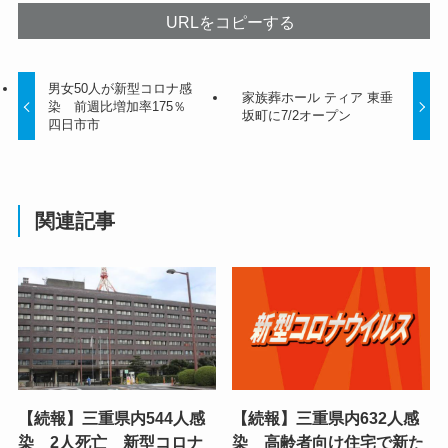
URLをコピーする
男女50人が新型コロナ感
家族葬ホール ティア 東垂
染 前週比増加率175％
坂町に7/2オープン
四日市市
関連記事
【続報】三重県内544人感
【続報】三重県内632人感
染 2人死亡 新型コロナ
染 高齢者向け住宅で新た