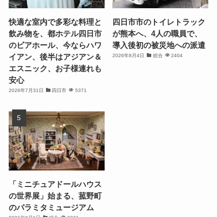
快適な室内で多彩な料理と
四日市市のトイレトラック
飲み物を、都ホテル四日市
が熊本へ、4人の職員で、
のビアホール、今ならハワ
導入後初の被災地への派遣
イアン、後半はアジアン＆
2026年8月4日
総合
2404
エスニック、お子様連れも
安心
2026年7月31日
四日市
5371
「ミニチュアドールハウス
の世界展」始まる、菰野町
のパラミタミュージアム