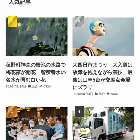
人気記事
菰野町神森の蟹池の水路で
大四日市まつり 大入道は
梅花藻が開花 智積養水の
故障を抱えながら演技 最
名水が育む白い花
後は山車5台が交差点会場
にズラリ
2026年8月4日
総合
6424
2026年8月3日
総合
5646