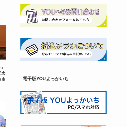
ー」
記念
電子版YOUよっかいち
市市