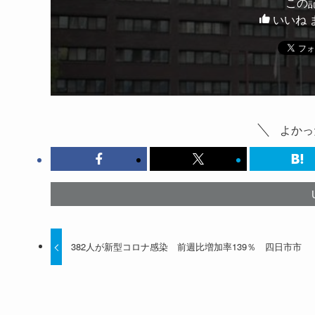
この
いいね 
よかっ
382人が新型コロナ感染 前週比増加率139％ 四日市市