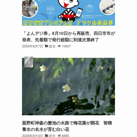
「よんデジ券」8月10日から再販売、四日市市が
発表、先着順で発行総額に到達次第終了
2026年8月7日
総合
10607
菰野町神森の蟹池の水路で梅花藻が開花 智積
養水の名水が育む白い花
2026年8月4日
総合
6590