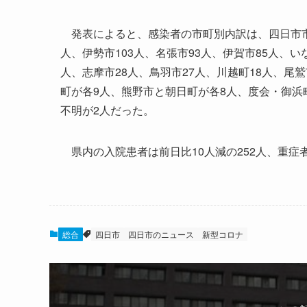
発表によると、感染者の市町別内訳は、四日市市38
人、伊勢市103人、名張市93人、伊賀市85人、い
人、志摩市28人、鳥羽市27人、川越町18人、尾
町が各9人、熊野市と朝日町が各8人、度会・御浜
不明が2人だった。
県内の入院患者は前日比10人減の252人、重症者
総合
四日市
四日市のニュース
新型コロナ