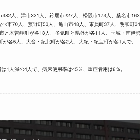
2人、津市321人、鈴鹿市227人、松阪市173人、桑名市163
なべ市70人、菰野町53人、亀山市48人、東員町37人、明和町3
鷲市と木曽岬町が各13人、多気町と県外が各11人、玉城・南伊
町が各5人、大台・紀北町が各2人、大紀・紀宝町が各1人で、
は1人減の4人で、病床使用率は45％、重症者用は8％。