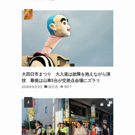
大四日市まつり 大入道は故障を抱えながら演
技 最後は山車5台が交差点会場にズラリ
2026年8月3日
四日市
5917