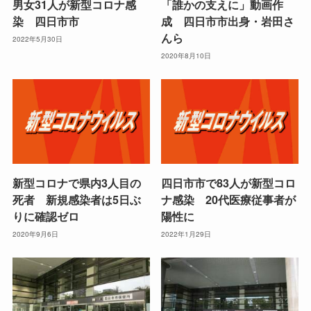
男女31人が新型コロナ感
「誰かの支えに」動画作
染 四日市市
成 四日市市出身・岩田さ
んら
2022年5月30日
2020年8月10日
新型コロナで県内3人目の
四日市市で83人が新型コロ
死者 新規感染者は5日ぶ
ナ感染 20代医療従事者が
りに確認ゼロ
陽性に
2020年9月6日
2022年1月29日