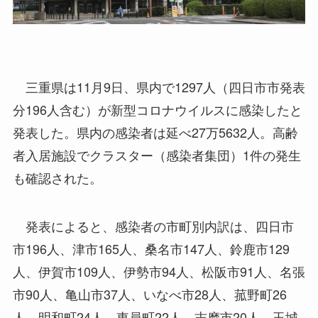
三重県は11月9日、県内で1297人（四日市市発表
分196人含む）が新型コロナウイルスに感染したと
発表した。県内の感染者は延べ27万5632人。高齢
者入居施設でクラスター（感染者集団）1件の発生
も確認された。
発表によると、感染者の市町別内訳は、四日市
市196人、津市165人、桑名市147人、鈴鹿市129
人、伊賀市109人、伊勢市94人、松阪市91人、名張
市90人、亀山市37人、いなべ市28人、菰野町26
人、明和町24人、東員町22人、志摩市20人、玉城