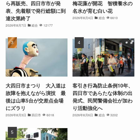
ら再販売、四日市市が発
梅花藻が開花 智積養水の
表、先着順で発行総額に到
名水が育む白い花
達次第終了
2026年8月4日
総合
6610
2026年8月7日
総合
12177
大四日市まつり 大入道は
客引き行為防止条例10年、
故障を抱えながら演技 最
四日市であらたな体制の出
後は山車5台が交差点会場
発式、民間警備会社が加わ
にズラリ
り活動強化へ
2026年8月3日
四日市
6018
2026年8月6日
総合
3202