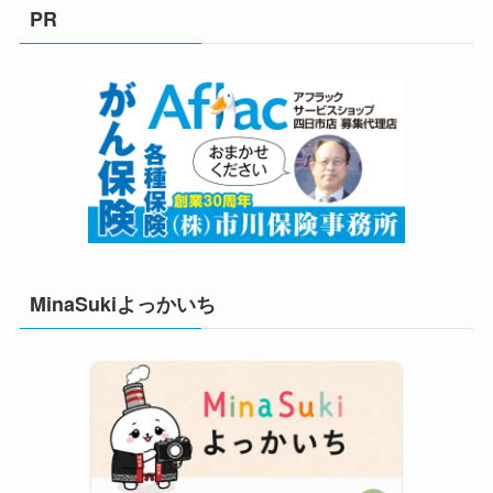
リ
PR
ー
MinaSukiよっかいち