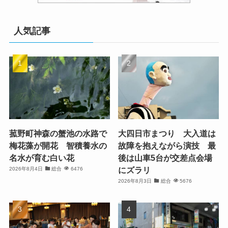
人気記事
菰野町神森の蟹池の水路で
大四日市まつり 大入道は
梅花藻が開花 智積養水の
故障を抱えながら演技 最
名水が育む白い花
後は山車5台が交差点会場
にズラリ
2026年8月4日
総合
6476
2026年8月3日
総合
5676