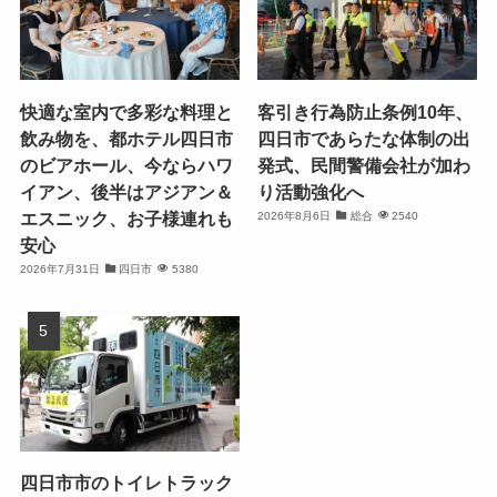
快適な室内で多彩な料理と
客引き行為防止条例10年、
飲み物を、都ホテル四日市
四日市であらたな体制の出
のビアホール、今ならハワ
発式、民間警備会社が加わ
イアン、後半はアジアン＆
り活動強化へ
エスニック、お子様連れも
2026年8月6日
総合
2540
安心
2026年7月31日
四日市
5380
四日市市のトイレトラック