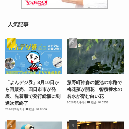
人気記事
「よんデジ券」8月10日か
菰野町神森の蟹池の水路で
ら再販売、四日市市が発
梅花藻が開花 智積養水の
表、先着順で発行総額に到
名水が育む白い花
達次第終了
2026年8月4日
総合
6553
2026年8月7日
総合
8406