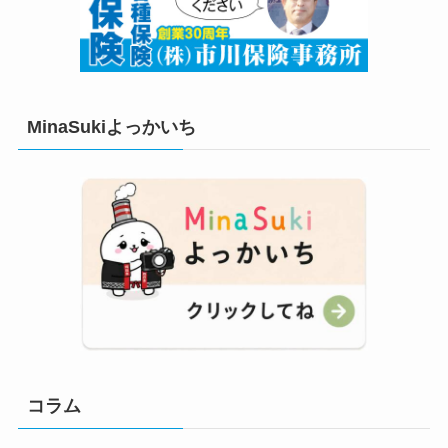
MinaSukiよっかいち
コラム