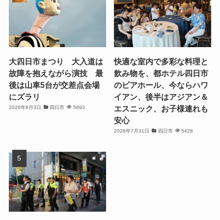
大四日市まつり 大入道は
快適な室内で多彩な料理と
故障を抱えながら演技 最
飲み物を、都ホテル四日市
後は山車5台が交差点会場
のビアホール、今ならハワ
にズラリ
イアン、後半はアジアン＆
エスニック、お子様連れも
2026年8月3日
四日市
5893
安心
2026年7月31日
四日市
5428