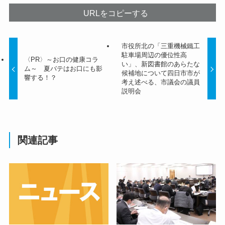
URLをコピーする
市役所北の「三重機械鐵工
駐車場周辺の優位性高
〈PR〉～お口の健康コラ
い」、新図書館のあらたな
ム～ 夏バテはお口にも影
候補地について四日市市が
響する！？
考え述べる、市議会の議員
説明会
関連記事