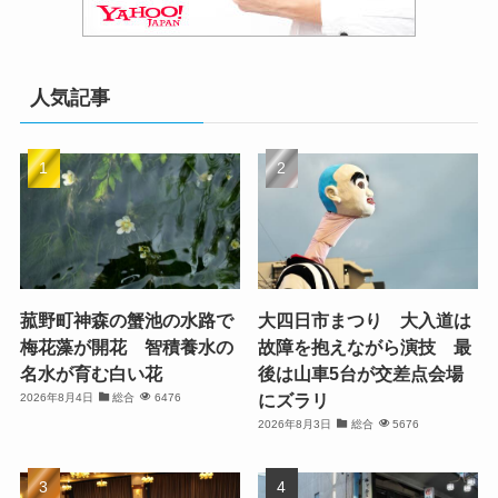
人気記事
菰野町神森の蟹池の水路で
大四日市まつり 大入道は
梅花藻が開花 智積養水の
故障を抱えながら演技 最
名水が育む白い花
後は山車5台が交差点会場
にズラリ
2026年8月4日
総合
6476
2026年8月3日
総合
5676