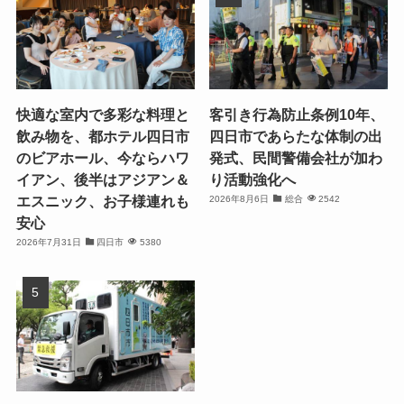
快適な室内で多彩な料理と
客引き行為防止条例10年、
飲み物を、都ホテル四日市
四日市であらたな体制の出
のビアホール、今ならハワ
発式、民間警備会社が加わ
イアン、後半はアジアン＆
り活動強化へ
エスニック、お子様連れも
2026年8月6日
総合
2542
安心
2026年7月31日
四日市
5380