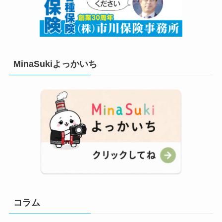
MinaSukiよっかいち
コラム