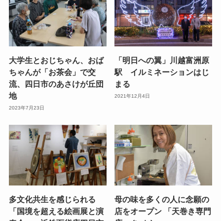
大学生とおじちゃん、おば
「明日への翼」川越富洲原
ちゃんが「お茶会」で交
駅 イルミネーションはじ
流、四日市のあさけが丘団
まる
地
2021年12月4日
2023年7月23日
多文化共生を感じられる
母の味を多くの人に念願の
「国境を超える絵画展と演
店をオープン 「天巻き専門