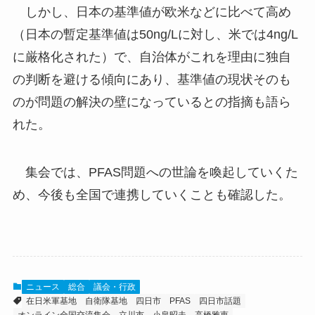
しかし、日本の基準値が欧米などに比べて高め
（日本の暫定基準値は50ng/Lに対し、米では4ng/L
に厳格化された）で、自治体がこれを理由に独自
の判断を避ける傾向にあり、基準値の現状そのも
のが問題の解決の壁になっているとの指摘も語ら
れた。
集会では、PFAS問題への世論を喚起していくた
め、今後も全国で連携していくことも確認した。
ニュース
総合
議会・行政
在日米軍基地
自衛隊基地
四日市
PFAS
四日市話題
オンライン全国交流集会
立川市
小泉昭夫
高橋雅恵