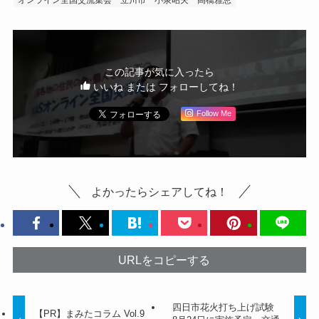
この記事が気に入ったら
いいね または フォローしてね！
Follow Me
よかったらシェアしてね！
URLをコピーする
四日市花火打ち上げ試験
【PR】まみたコラム Vol.9