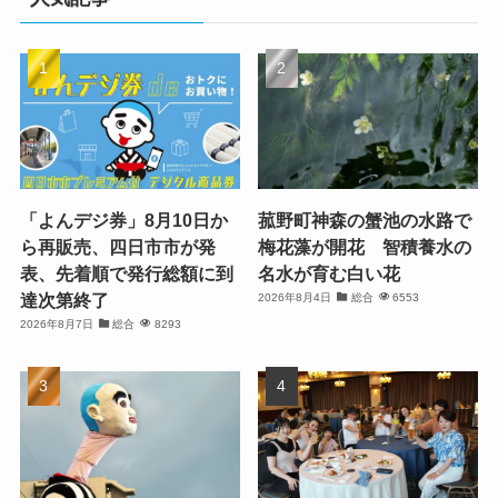
「よんデジ券」8月10日か
菰野町神森の蟹池の水路で
ら再販売、四日市市が発
梅花藻が開花 智積養水の
表、先着順で発行総額に到
名水が育む白い花
達次第終了
2026年8月4日
総合
6553
2026年8月7日
総合
8293