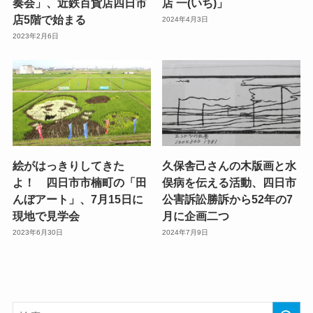
奏会」、近鉄百貨店四日市
店 一(いち)」
店5階で始まる
2024年4月3日
2023年2月6日
絵がはっきりしてきた
久保舎己さんの木版画と水
よ！ 四日市市楠町の「田
俣病を伝える活動、四日市
んぼアート」、7月15日に
公害訴訟勝訴から52年の7
現地で見学会
月に企画二つ
2023年6月30日
2024年7月9日