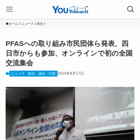
ホーム
ニュース
総合
PFASへの取り組み市民団体ら発表、四
日市からも参加、オンラインで初の全国
交流集会
2024年8月17日
ニュース
総合
議会・行政