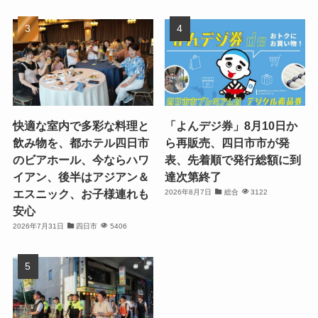
快適な室内で多彩な料理と
「よんデジ券」8月10日か
飲み物を、都ホテル四日市
ら再販売、四日市市が発
のビアホール、今ならハワ
表、先着順で発行総額に到
イアン、後半はアジアン＆
達次第終了
エスニック、お子様連れも
2026年8月7日
総合
3122
安心
2026年7月31日
四日市
5406