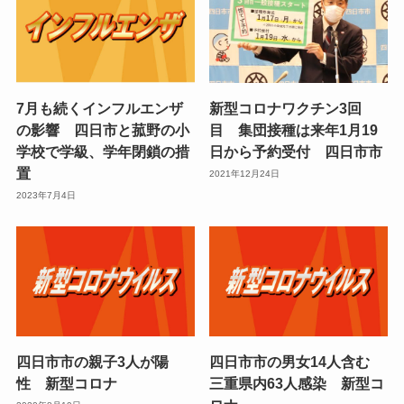
7月も続くインフルエンザ
新型コロナワクチン3回
の影響 四日市と菰野の小
目 集団接種は来年1月19
学校で学級、学年閉鎖の措
日から予約受付 四日市市
置
2021年12月24日
2023年7月4日
四日市市の親子3人が陽
四日市市の男女14人含む
性 新型コロナ
三重県内63人感染 新型コ