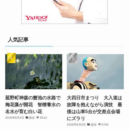
人気記事
菰野町神森の蟹池の水路で
大四日市まつり 大入道は
梅花藻が開花 智積養水の
故障を抱えながら演技 最
名水が育む白い花
後は山車5台が交差点会場
にズラリ
2026年8月4日
総合
6514
2026年8月3日
総合
5794