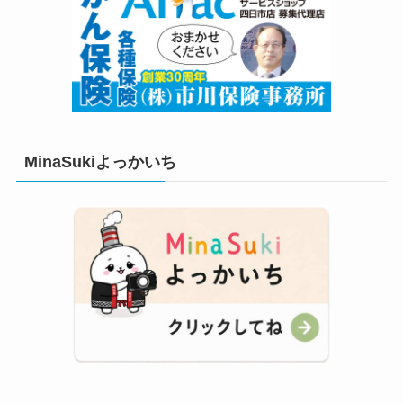
MinaSukiよっかいち