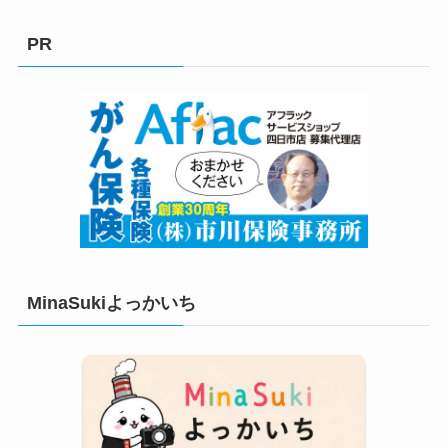
ゴ
リ
PR
ー
MinaSukiよっかいち