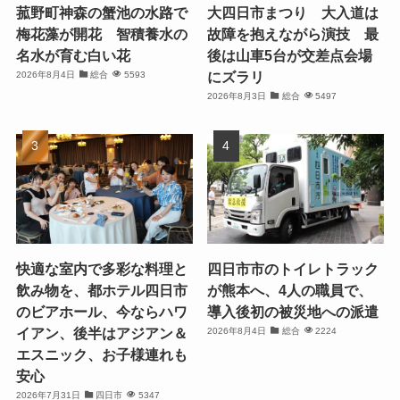
菰野町神森の蟹池の水路で
大四日市まつり 大入道は
梅花藻が開花 智積養水の
故障を抱えながら演技 最
名水が育む白い花
後は山車5台が交差点会場
にズラリ
2026年8月4日
総合
5593
2026年8月3日
総合
5497
快適な室内で多彩な料理と
四日市市のトイレトラック
飲み物を、都ホテル四日市
が熊本へ、4人の職員で、
のビアホール、今ならハワ
導入後初の被災地への派遣
イアン、後半はアジアン＆
2026年8月4日
総合
2224
エスニック、お子様連れも
安心
2026年7月31日
四日市
5347