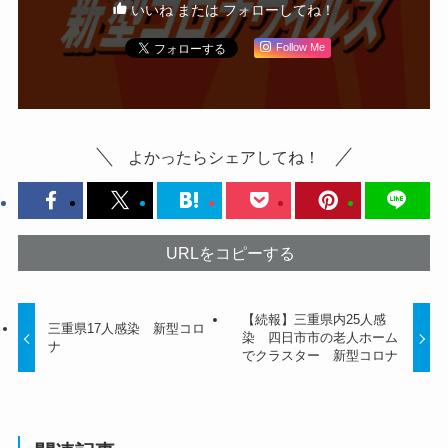
いいね または フォローしてね！
Follow Me
よかったらシェアしてね！
URLをコピーする
【続報】三重県内25人感
三重県17人感染 新型コロ
染 四日市市の老人ホーム
ナ
でクラスター 新型コロナ