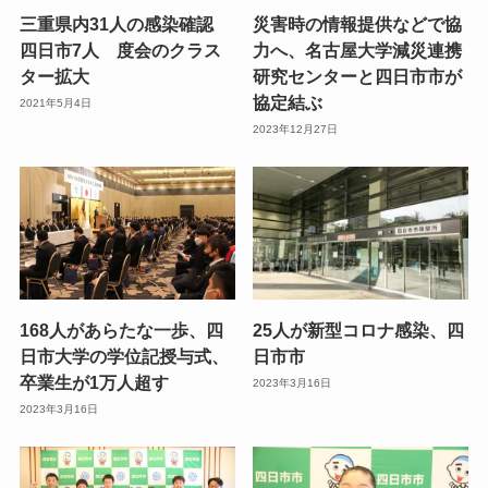
三重県内31人の感染確認
災害時の情報提供などで協
四日市7人 度会のクラス
力へ、名古屋大学減災連携
ター拡大
研究センターと四日市市が
協定結ぶ
2021年5月4日
2023年12月27日
168人があらたな一歩、四
25人が新型コロナ感染、四
日市大学の学位記授与式、
日市市
卒業生が1万人超す
2023年3月16日
2023年3月16日