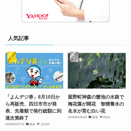
人気記事
「よんデジ券」8月10日か
菰野町神森の蟹池の水路で
ら再販売、四日市市が発
梅花藻が開花 智積養水の
表、先着順で発行総額に到
名水が育む白い花
達次第終了
2026年8月4日
総合
6610
2026年8月7日
総合
12183