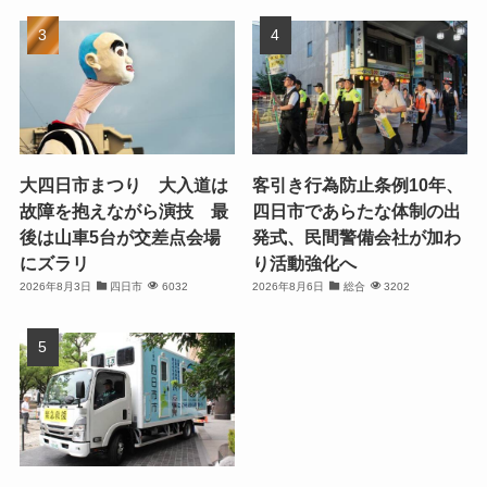
大四日市まつり 大入道は
客引き行為防止条例10年、
故障を抱えながら演技 最
四日市であらたな体制の出
後は山車5台が交差点会場
発式、民間警備会社が加わ
にズラリ
り活動強化へ
2026年8月3日
四日市
6032
2026年8月6日
総合
3202