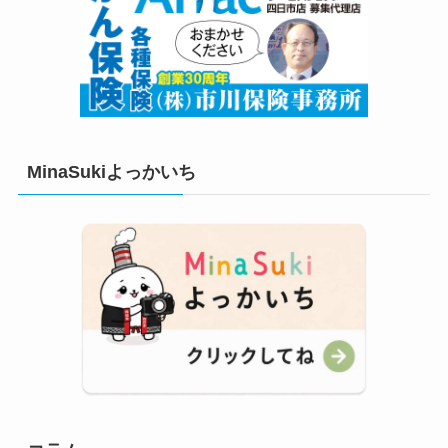
MinaSukiよっかいち