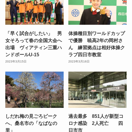
「早く試合がしたい」 男
体操種目別ワールドカップ
女そろって春の全国大会へ
で優勝 暁高2年の岡村さ
出場 ヴィアティン三重ハ
ん 練習拠点は相好体操ク
ンドボールU-15
ラブ四日市教室
2023年3月15日
2023年3月16日
しだれ梅の見ごろピーク
過去最多 851人が新型コ
へ、桑名市の「なばなの
ロナ感染 2人死亡 四
里」
日市市