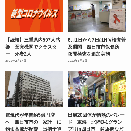
【続報】三重県内597人感
6月1日から7日はHIV検査普
染 医療機関でクラスタ
及週間 四日市市保健所
ー 死者2人
夜間検査を追加実施
2022年2月14日
2023年6月1日
電気代が年間約5億円増
出展20団体が情熱のパレー
へ、四日市市の「家計」に
ド 東海・北陸B-1グラン
物価高騰が影響、当初予算
プリin四日市 商店街など