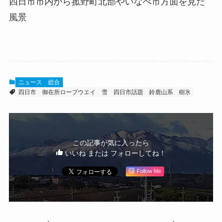
四日市市内から菰野町北部やいなべ市方面を見た
風景
ニュース
総合
四日市
御在所ロープウエイ
雪
四日市話題
鈴鹿山系
樹氷
この記事が気に入ったら
いいね または フォローしてね！
Follow Me