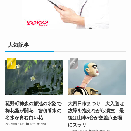
人気記事
菰野町神森の蟹池の水路で
大四日市まつり 大入道は
梅花藻が開花 智積養水の
故障を抱えながら演技 最
名水が育む白い花
後は山車5台が交差点会場
にズラリ
2026年8月4日
総合
6509
2026年8月3日
総合
5758