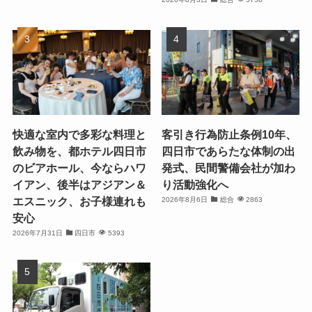
快適な室内で多彩な料理と
客引き行為防止条例10年、
飲み物を、都ホテル四日市
四日市であらたな体制の出
のビアホール、今ならハワ
発式、民間警備会社が加わ
イアン、後半はアジアン＆
り活動強化へ
エスニック、お子様連れも
2026年8月6日
総合
2863
安心
2026年7月31日
四日市
5393