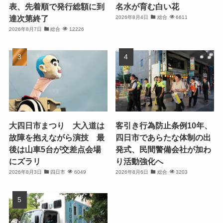
表、先着順で発行総額に到
名水が育む白い花
達次第終了
2026年8月4日
総合
6611
2026年8月7日
総合
12226
大四日市まつり 大入道は
客引き行為防止条例10年、
故障を抱えながら演技 最
四日市であらたな体制の出
後は山車5台が交差点会場
発式、民間警備会社が加わ
にズラリ
り活動強化へ
2026年8月3日
四日市
6049
2026年8月6日
総合
3203