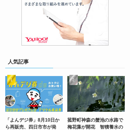
人気記事
「よんデジ券」8月10日か
菰野町神森の蟹池の水路で
ら再販売、四日市市が発
梅花藻が開花 智積養水の