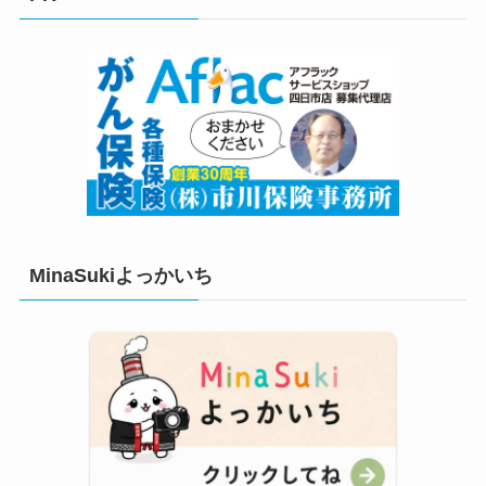
ー
MinaSukiよっかいち