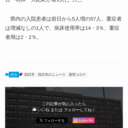
県内の入院患者は前日から5人増の57人、重症者
は増減なしの1人で、病床使用率は14・3％、重症
者用は2・2％。
総合
四日市
四日市のニュース
新型コロナ
この記事が気に入ったら
いいね または フォローしてね！
Follow Me