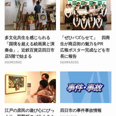
多文化共生を感じられる
「ぜひバズらせて」 四商
「国境を超える絵画展と演
生が商店街の魅力をPR
奏会」、近鉄百貨店四日市
広報ポスター完成などを市
店5階で始まる
長に報告
2023年2月6日
2023年6月15日
江戸の庶民の遊び心にびっ
四日市の事件事故情報