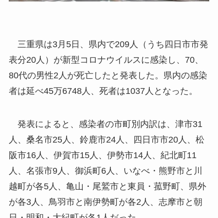
三重県は3月5日、県内で209人（うち四日市市発
表分20人）が新型コロナウイルスに感染し、70、
80代の男性2人が死亡したと発表した。県内の感染
者は延べ45万6748人、死者は1037人となった。
発表によると、感染者の市町別内訳は、津市31
人、桑名市25人、鈴鹿市24人、四日市市20人、松
阪市16人、伊賀市15人、伊勢市14人、紀北町11
人、名張市9人、御浜町6人、いなべ・熊野市と川
越町が各5人、亀山・尾鷲市と東員・菰野町、県外
が各3人、鳥羽市と南伊勢町が各2人、志摩市と朝
日・明和・大紀町が各1人だった。