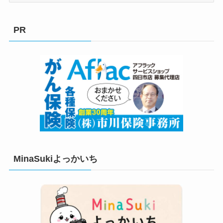
ゴ
リ
PR
ー
MinaSukiよっかいち