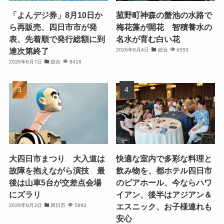
「よんデジ券」8月10日か
菰野町神森の蟹池の水路で
ら再販売、四日市市が発
梅花藻が開花 智積養水の
表、先着順で発行総額に到
名水が育む白い花
達次第終了
2026年8月4日
総合
6553
2026年8月7日
総合
8418
大四日市まつり 大入道は
快適な室内で多彩な料理と
故障を抱えながら演技 最
飲み物を、都ホテル四日市
後は山車5台が交差点会場
のビアホール、今ならハワ
にズラリ
イアン、後半はアジアン＆
エスニック、お子様連れも
2026年8月3日
四日市
5893
安心