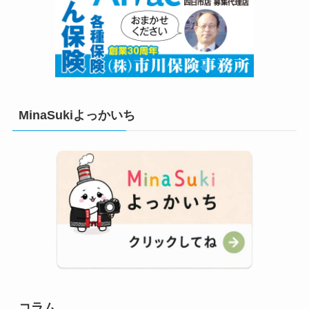
MinaSukiよっかいち
コラム