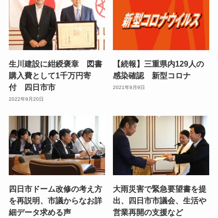
生川建設に紺綬褒章 図書
【続報】三重県内129人の
購入費として1千万円寄
感染確認 新型コロナ
付 四日市市
2021年9月9日
2022年9月20日
四日市ドーム改修の考え方
大雨災害で緊急要望書を提
を再説明、市議からなお詳
出、四日市市議会、生活や
細データ求める声
営業再開の支援など