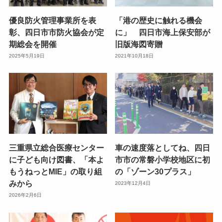
優良防火管理事業所を表
「港の歴史に触れる機会
彰、四日市市防火協会が定
に」 四日市海上保安部が
期総会を開催
旧版海図寄贈
2025年5月19日
2021年10月18日
三重県立総合医療センター
車の速度落としてね、四日
に子ども向け図書、「本よ
市市の常磐小学校地区に初
もうねっとMIE」の取り組
の「ゾーン30プラス」
みから
2023年12月4日
2026年2月6日