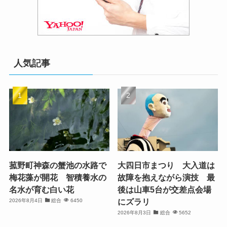
人気記事
菰野町神森の蟹池の水路で
大四日市まつり 大入道は
梅花藻が開花 智積養水の
故障を抱えながら演技 最
名水が育む白い花
後は山車5台が交差点会場
にズラリ
2026年8月4日
総合
6450
2026年8月3日
総合
5652