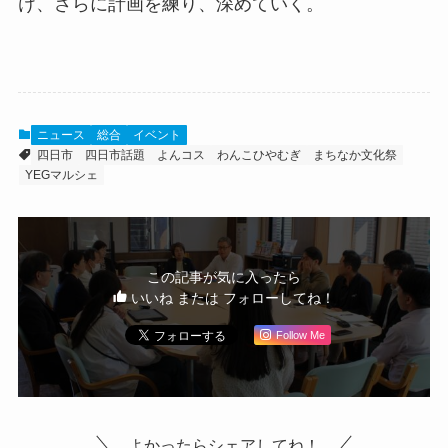
け、さらに計画を練り、深めていく。
ニュース
総合
イベント
四日市
四日市話題
よんコス
わんこひやむぎ
まちなか文化祭
YEGマルシェ
この記事が気に入ったら
いいね または フォローしてね！
Follow Me
よかったらシェアしてね！