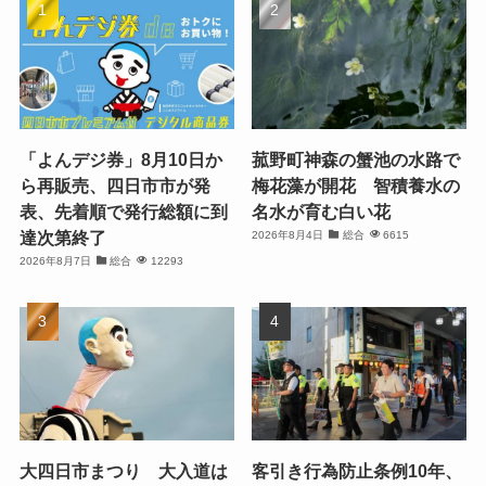
「よんデジ券」8月10日か
菰野町神森の蟹池の水路で
ら再販売、四日市市が発
梅花藻が開花 智積養水の
表、先着順で発行総額に到
名水が育む白い花
達次第終了
2026年8月4日
総合
6615
2026年8月7日
総合
12293
大四日市まつり 大入道は
客引き行為防止条例10年、