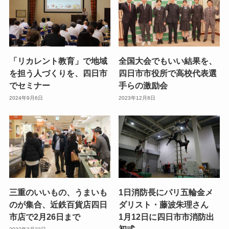
「リカレント教育」で地域
全国大会でもいい結果を、
を担う人づくりを、四日市
四日市市役所で高校代表選
でセミナー
手らの激励会
2024年9月6日
2023年12月8日
三重のいいもの、うまいも
1日消防長にパリ五輪金メ
のが集合、近鉄百貨店四日
ダリスト・藤波朱理さん
市店で2月26日まで
1月12日に四日市市消防出