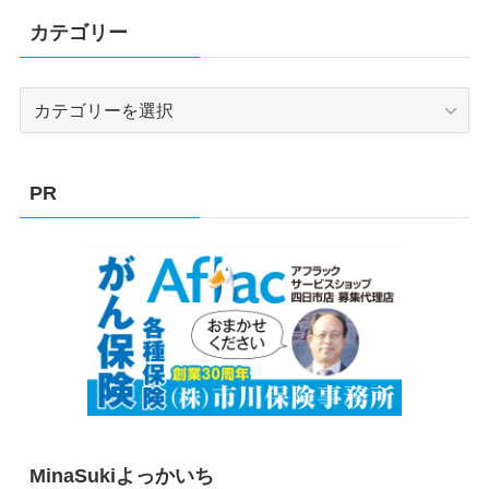
カテゴリー
カ
テ
ゴ
リ
PR
ー
MinaSukiよっかいち