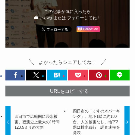
この記事が気に入ったら
いいね または フォローしてね！
Follow Me
よかったらシェアしてね！
URLをコピーする
四日市の「くすの木パーキ
四日市で広範囲に浸水被
ング」、地下1階に約180
害、観測史上最大の1時間
台、人的被害なし、地下2
123.5ミリの大雨
階は排水続行、調査速報を
発表