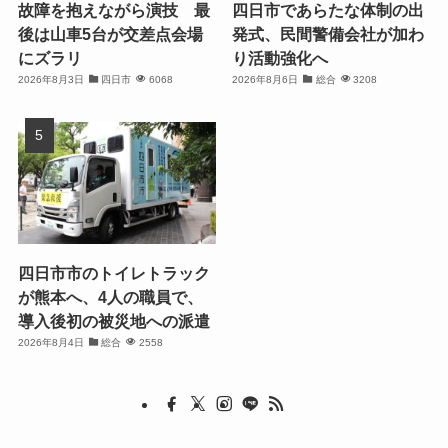
故障を抱えながら演技 最
四日市であらたな体制の出
後は山車5台が交差点会場
発式、民間警備会社が加わ
にズラリ
り活動強化へ
2026年8月3日
四日市
6068
2026年8月6日
総合
3208
四日市市のトイレトラック
が熊本へ、4人の職員で、
導入後初の被災地への派遣
2026年8月4日
総合
2558