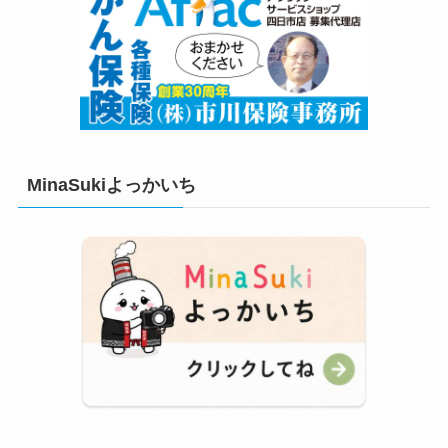
MinaSukiよっかいち