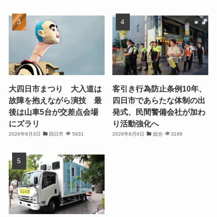
大四日市まつり 大入道は
客引き行為防止条例10年、
故障を抱えながら演技 最
四日市であらたな体制の出
後は山車5台が交差点会場
発式、民間警備会社が加わ
にズラリ
り活動強化へ
2026年8月3日
四日市
5931
2026年8月6日
総合
3189