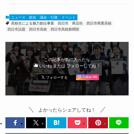
ニュース
総合
議会・行政
イベント
高校生による魅力創出事業
四日市
商店街
四日市商業高校
四日市話題
四日市高校
四日市高校新聞部
この記事が気に入ったら
いいね または フォローしてね！
Follow Me
よかったらシェアしてね！