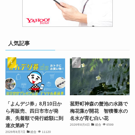
人気記事
「よんデジ券」8月10日か
菰野町神森の蟹池の水路で
ら再販売、四日市市が発
梅花藻が開花 智積養水の
表、先着順で発行総額に到
名水が育む白い花
達次第終了
2026年8月4日
総合
6599
2026年8月7日
総合
11120