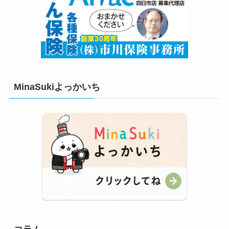
MinaSukiよっかいち