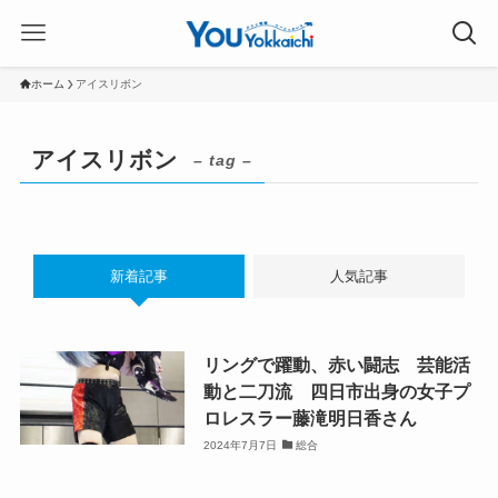
ホーム
アイスリボン
アイスリボン
– tag –
新着記事
人気記事
リングで躍動、赤い闘志 芸能活
動と二刀流 四日市出身の女子プ
ロレスラー藤滝明日香さん
2024年7月7日
総合