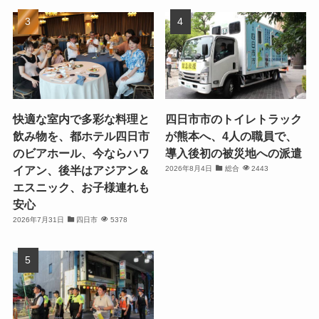
快適な室内で多彩な料理と
四日市市のトイレトラック
飲み物を、都ホテル四日市
が熊本へ、4人の職員で、
のビアホール、今ならハワ
導入後初の被災地への派遣
イアン、後半はアジアン＆
2026年8月4日
総合
2443
エスニック、お子様連れも
安心
2026年7月31日
四日市
5378