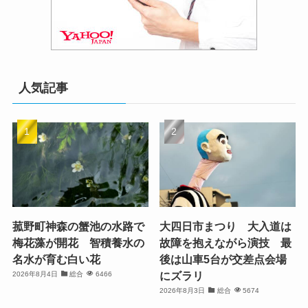
人気記事
菰野町神森の蟹池の水路で
大四日市まつり 大入道は
梅花藻が開花 智積養水の
故障を抱えながら演技 最
名水が育む白い花
後は山車5台が交差点会場
にズラリ
2026年8月4日
総合
6466
2026年8月3日
総合
5674