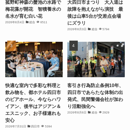
菰野町神森の蟹池の水路で
大四日市まつり 大入道は
梅花藻が開花 智積養水の
故障を抱えながら演技 最
名水が育む白い花
後は山車5台が交差点会場
にズラリ
2026年8月4日
総合
6511
2026年8月3日
総合
5794
快適な室内で多彩な料理と
客引き行為防止条例10年、
飲み物を、都ホテル四日市
四日市であらたな体制の出
のビアホール、今ならハワ
発式、民間警備会社が加わ
イアン、後半はアジアン＆
り活動強化へ
エスニック、お子様連れも
2026年8月6日
総合
2929
安心
2026年7月31日
四日市
5394