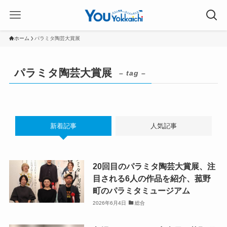
ホーム
パラミタ陶芸大賞展
パラミタ陶芸大賞展
– tag –
新着記事
人気記事
20回目のパラミタ陶芸大賞展、注
目される6人の作品を紹介、菰野
町のパラミタミュージアム
2026年6月4日
総合