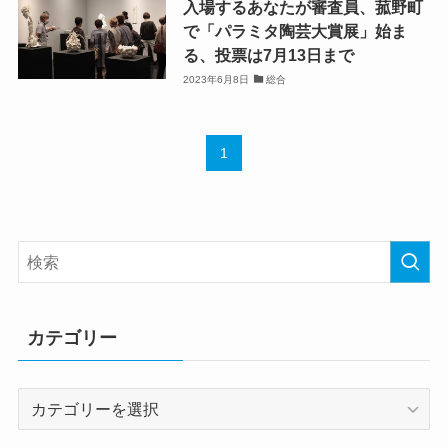
入場するあなたが審査員、菰野町
で「パラミタ陶芸大賞展」始ま
る、投票は7月13日まで
2023年6月8日
総合
1
カテゴリー
カ
テ