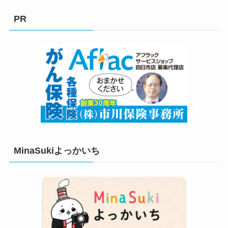
ゴ
リ
PR
ー
MinaSukiよっかいち