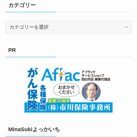
カテゴリー
カ
テ
ゴ
リ
PR
ー
MinaSukiよっかいち