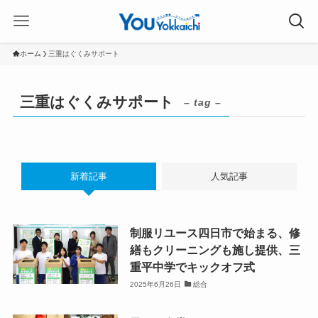
ホーム
三重はぐくみサポート
三重はぐくみサポート
– tag –
新着記事
人気記事
制服リユース四日市で始まる、修
繕もクリーニングも施し提供、三
重平中学でキックオフ式
2025年6月26日
総合