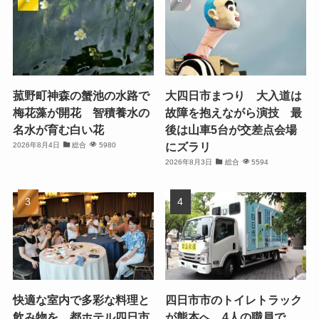
菰野町神森の蟹池の水路で
大四日市まつり 大入道は
梅花藻が開花 智積養水の
故障を抱えながら演技 最
名水が育む白い花
後は山車5台が交差点会場
にズラリ
2026年8月4日
総合
5980
2026年8月3日
総合
5594
快適な室内で多彩な料理と
四日市市のトイレトラック
飲み物を、都ホテル四日市
が熊本へ、4人の職員で、