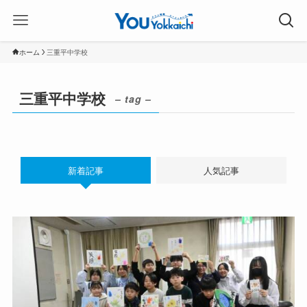
ホーム
三重平中学校
三重平中学校
– tag –
新着記事
人気記事