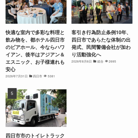
快適な室内で多彩な料理と
客引き行為防止条例10年、
飲み物を、都ホテル四日市
四日市であらたな体制の出
のビアホール、今ならハワ
発式、民間警備会社が加わ
イアン、後半はアジアン＆
り活動強化へ
エスニック、お子様連れも
2026年8月6日
総合
2695
安心
2026年7月31日
四日市
5381
四日市市のトイレトラック