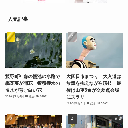
人気記事
菰野町神森の蟹池の水路で
大四日市まつり 大入道は
梅花藻が開花 智積養水の
故障を抱えながら演技 最
名水が育む白い花
後は山車5台が交差点会場
にズラリ
2026年8月4日
総合
6497
2026年8月3日
総合
5707