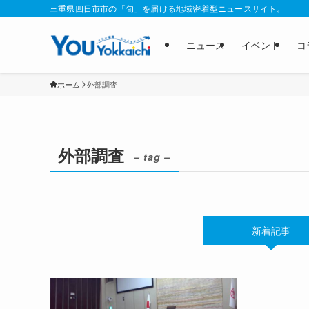
三重県四日市市の「旬」を届ける地域密着型ニュースサイト。
ニュース
イベント
コ
ホーム
外部調査
外部調査
– tag –
新着記事