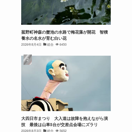
菰野町神森の蟹池の水路で梅花藻が開花 智積
養水の名水が育む白い花
2026年8月4日
総合
6450
大四日市まつり 大入道は故障を抱えながら演
技 最後は山車5台が交差点会場にズラリ
2026年8月3日
総合
5652