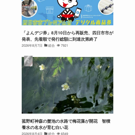
「よんデジ券」8月10日から再販売、四日市市が
発表、先着順で発行総額に到達次第終了
2026年8月7日
総合
7921
菰野町神森の蟹池の水路で梅花藻が開花 智積
養水の名水が育む白い花
2026年8月4日
総合
6549