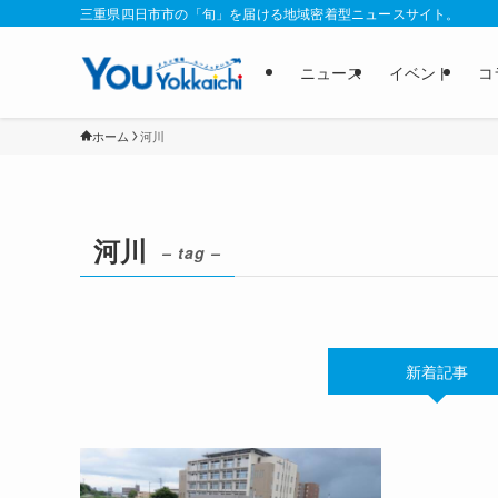
三重県四日市市の「旬」を届ける地域密着型ニュースサイト。
ニュース
イベント
コ
ホーム
河川
河川
– tag –
新着記事