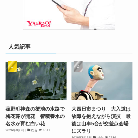
人気記事
菰野町神森の蟹池の水路で
大四日市まつり 大入道は
梅花藻が開花 智積養水の
故障を抱えながら演技 最
名水が育む白い花
後は山車5台が交差点会場
にズラリ
2026年8月4日
総合
6511
2026年8月3日
総合
5786