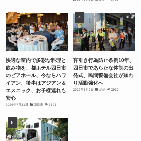
快適な室内で多彩な料理と
客引き行為防止条例10年、
飲み物を、都ホテル四日市
四日市であらたな体制の出
のビアホール、今ならハワ
発式、民間警備会社が加わ
イアン、後半はアジアン＆
り活動強化へ
エスニック、お子様連れも
2026年8月6日
総合
2926
安心
2026年7月31日
四日市
5394