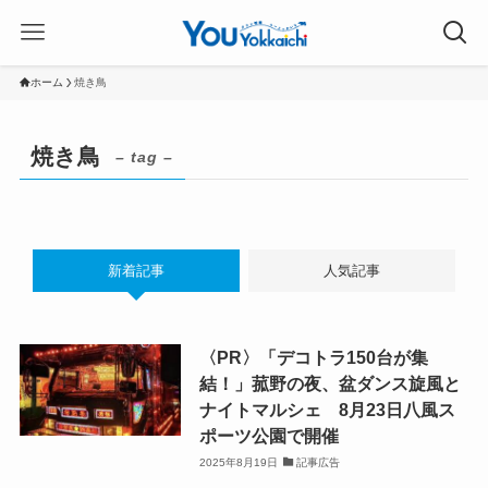
ホーム
焼き鳥
焼き鳥
– tag –
新着記事
人気記事
〈PR〉「デコトラ150台が集
結！」菰野の夜、盆ダンス旋風と
ナイトマルシェ 8月23日八風ス
ポーツ公園で開催
2025年8月19日
記事広告