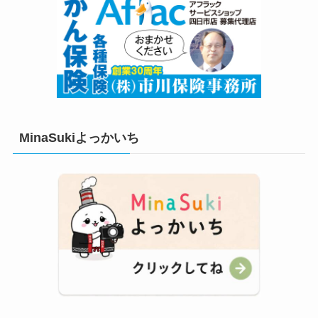
MinaSukiよっかいち