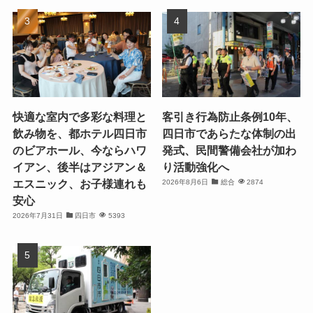
快適な室内で多彩な料理と
客引き行為防止条例10年、
飲み物を、都ホテル四日市
四日市であらたな体制の出
のビアホール、今ならハワ
発式、民間警備会社が加わ
イアン、後半はアジアン＆
り活動強化へ
エスニック、お子様連れも
2026年8月6日
総合
2874
安心
2026年7月31日
四日市
5393