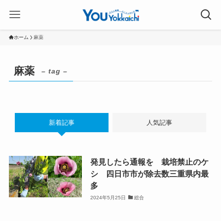
ホーム
麻薬
麻薬
– tag –
新着記事
人気記事
発見したら通報を 栽培禁止のケ
シ 四日市市が除去数三重県内最
多
2024年5月25日
総合