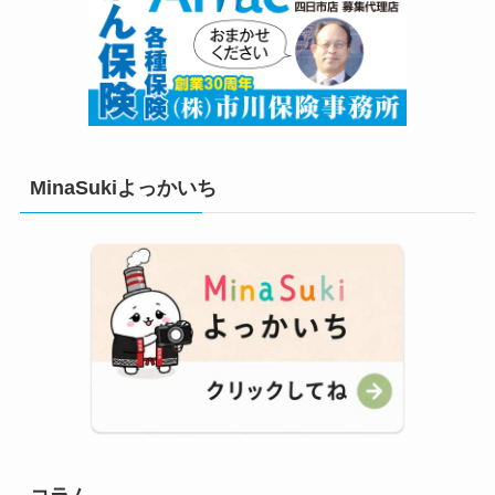
MinaSukiよっかいち