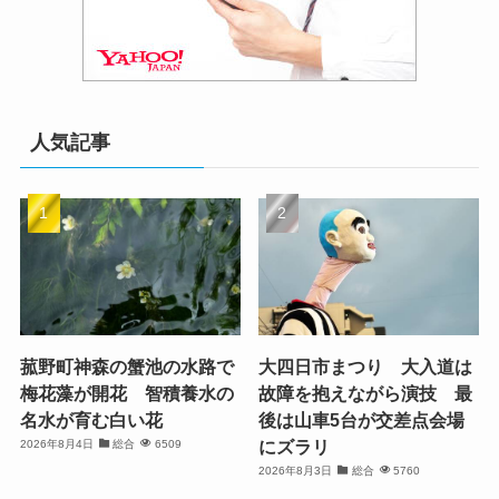
人気記事
菰野町神森の蟹池の水路で
大四日市まつり 大入道は
梅花藻が開花 智積養水の
故障を抱えながら演技 最
名水が育む白い花
後は山車5台が交差点会場
にズラリ
2026年8月4日
総合
6509
2026年8月3日
総合
5760