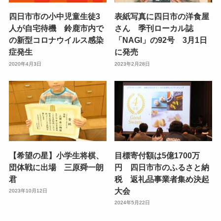
四日市市の小中児童生徒3
表紙写真に四日市の洋食屋
人が自宅待機 鈴鹿市内で
さん 季刊ローカル誌
の新型コロナウイルス感染
「NAGI」の92号 3月1日
症発生
に発売
2020年4月3日
2023年2月28日
【希望の星】小学生将棋、
目標寄付額は5億1700万
団体戦に出場 三原舜一朗
円 四日市市のふるさと納
君
税 返礼品事業者集め決起
大会
2023年10月12日
2024年5月22日