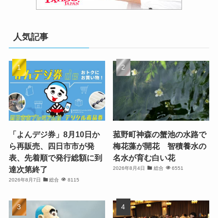
人気記事
「よんデジ券」8月10日か
菰野町神森の蟹池の水路で
ら再販売、四日市市が発
梅花藻が開花 智積養水の
表、先着順で発行総額に到
名水が育む白い花
達次第終了
2026年8月4日
総合
6551
2026年8月7日
総合
8115