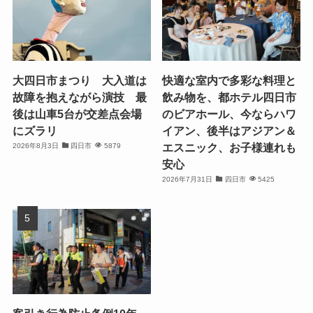
大四日市まつり 大入道は
快適な室内で多彩な料理と
故障を抱えながら演技 最
飲み物を、都ホテル四日市
後は山車5台が交差点会場
のビアホール、今ならハワ
にズラリ
イアン、後半はアジアン＆
エスニック、お子様連れも
2026年8月3日
四日市
5879
安心
2026年7月31日
四日市
5425