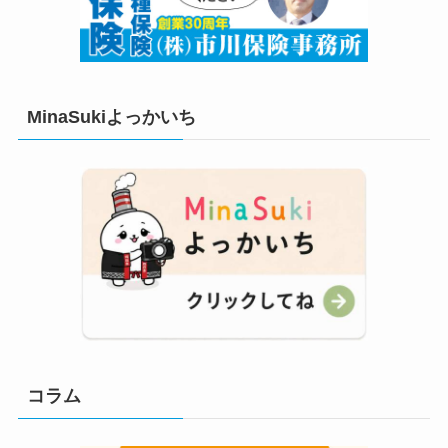
MinaSukiよっかいち
コラム