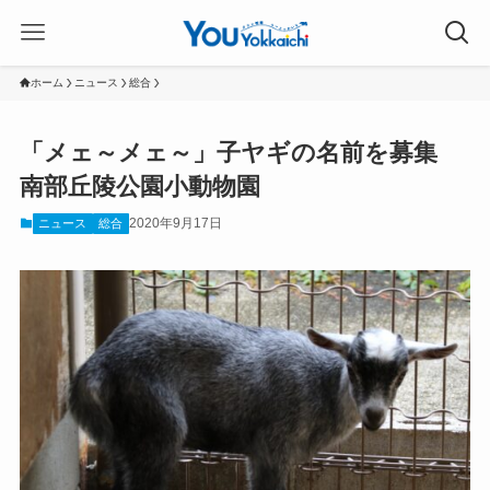
ホーム
ニュース
総合
「メェ～メェ～」子ヤギの名前を募集
南部丘陵公園小動物園
2020年9月17日
ニュース
総合