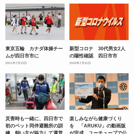
東京五輪 カナダ体操チー
新型コロナ 30代男女2人
ムが四日市市に
の陽性確認 四日市市
2021年7月15日
2020年7月31日
災害時も一緒に、四日市で
楽しみながら健康づくり
初のペット同伴避難所の訓
を 「ARUKU」の動画版
練、飼い主が協力して運営
が完成 ユーチューブで公