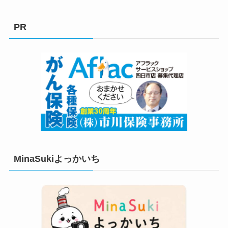
ゴ
リ
PR
ー
MinaSukiよっかいち