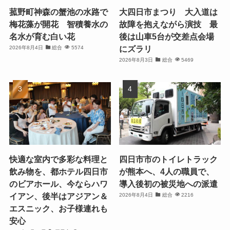
菰野町神森の蟹池の水路で
大四日市まつり 大入道は
梅花藻が開花 智積養水の
故障を抱えながら演技 最
名水が育む白い花
後は山車5台が交差点会場
にズラリ
2026年8月4日
総合
5574
2026年8月3日
総合
5469
快適な室内で多彩な料理と
四日市市のトイレトラック
飲み物を、都ホテル四日市
が熊本へ、4人の職員で、
のビアホール、今ならハワ
導入後初の被災地への派遣
イアン、後半はアジアン＆
2026年8月4日
総合
2216
エスニック、お子様連れも
安心