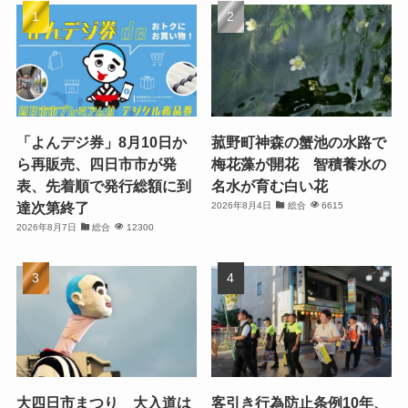
「よんデジ券」8月10日か
菰野町神森の蟹池の水路で
ら再販売、四日市市が発
梅花藻が開花 智積養水の
表、先着順で発行総額に到
名水が育む白い花
達次第終了
2026年8月4日
総合
6615
2026年8月7日
総合
12300
大四日市まつり 大入道は
客引き行為防止条例10年、