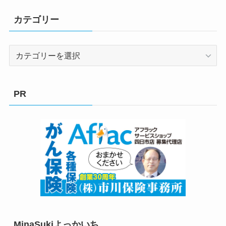
カテゴリー
カ
テ
ゴ
リ
PR
ー
MinaSukiよっかいち