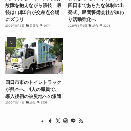
故障を抱えながら演技 最
四日市であらたな体制の出
後は山車5台が交差点会場
発式、民間警備会社が加わ
にズラリ
り活動強化へ
2026年8月3日
四日市
6074
2026年8月6日
総合
3208
四日市市のトイレトラック
が熊本へ、4人の職員で、
導入後初の被災地への派遣
2026年8月4日
総合
2558