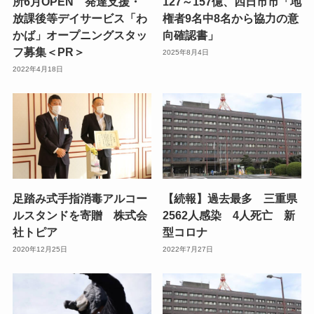
所6月OPEN 発達支援・
127～157億、四日市市「地
放課後等デイサービス「わ
権者9名中8名から協力の意
かば」オープニングスタッ
向確認書」
フ募集＜PR＞
2025年8月4日
2022年4月18日
足踏み式手指消毒アルコー
【続報】過去最多 三重県
ルスタンドを寄贈 株式会
2562人感染 4人死亡 新
社トピア
型コロナ
2020年12月25日
2022年7月27日