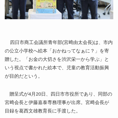
四日市商工会議所青年部(宮﨑由太会長)は、市内
の公立小学校へ絵本「おかねってなぁに？」を寄
贈した。「お金の大切さを渋沢栄一から学ぶ」と
いう視点で書かれた絵本で、児童の教育活動振興
が目的だという。
贈呈式が4月20日、四日市市役所であり、同部の
宮﨑会長と伊藤嘉泰専務理事が出席。宮﨑会長が
目録を葛西文雄教育長に手渡した。