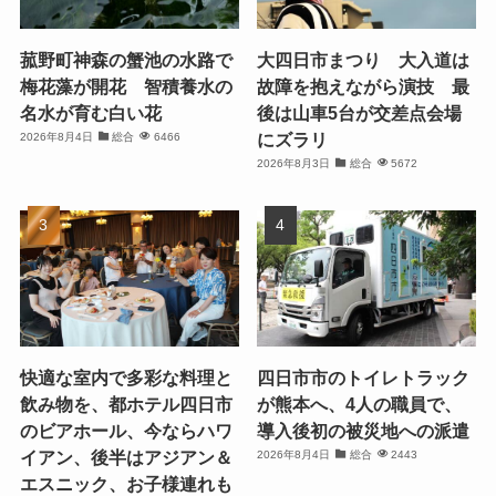
菰野町神森の蟹池の水路で
大四日市まつり 大入道は
梅花藻が開花 智積養水の
故障を抱えながら演技 最
名水が育む白い花
後は山車5台が交差点会場
にズラリ
2026年8月4日
総合
6466
2026年8月3日
総合
5672
快適な室内で多彩な料理と
四日市市のトイレトラック
飲み物を、都ホテル四日市
が熊本へ、4人の職員で、
のビアホール、今ならハワ
導入後初の被災地への派遣
イアン、後半はアジアン＆
2026年8月4日
総合
2443
エスニック、お子様連れも