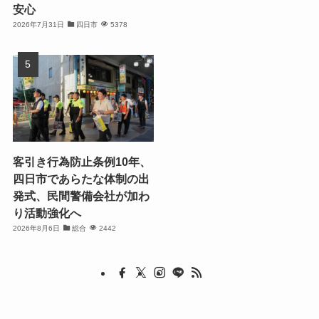
安心
2026年7月31日
四日市
5378
客引き行為防止条例10年、
四日市であらたな体制の出
発式、民間警備会社が加わ
り活動強化へ
2026年8月6日
総合
2442