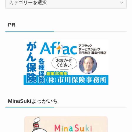
テ
ゴ
リ
PR
ー
MinaSukiよっかいち