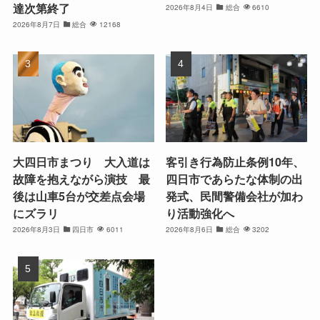
達次第終了
2026年8月4日
総合
6610
2026年8月7日
総合
12168
大四日市まつり 大入道は
客引き行為防止条例10年、
故障を抱えながら演技 最
四日市であらたな体制の出
後は山車5台が交差点会場
発式、民間警備会社が加わ
にズラリ
り活動強化へ
2026年8月3日
四日市
6011
2026年8月6日
総合
3202