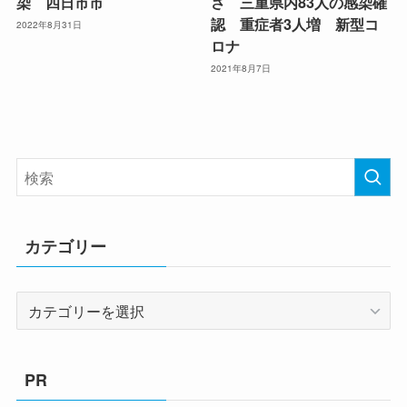
染 四日市市
さ 三重県内83人の感染確
認 重症者3人増 新型コ
2022年8月31日
ロナ
2021年8月7日
カテゴリー
カ
テ
ゴ
リ
PR
ー