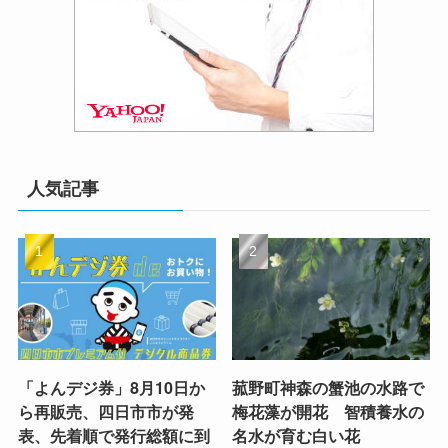
人気記事
「よんデジ券」8月10日か
菰野町神森の蟹池の水路で
ら再販売、四日市市が発
梅花藻が開花 智積養水の
表、先着順で発行総額に到
名水が育む白い花