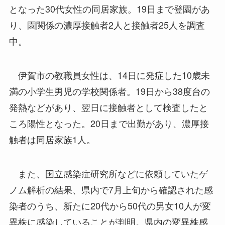
となった30代女性の同居家族。19日まで登園があ
り、園関係の濃厚接触者2人と接触者25人を調査
中。
伊賀市の教職員女性は、14日に発症した10歳未
満の小学生男児の学校関係者。19日から38度台の
発熱などがあり、翌日に接触者として検査したと
ころ陽性となった。20日まで出勤があり、濃厚接
触者は同居家族1人。
また、国立感染症研究所などに依頼していたゲ
ノム解析の結果、県内で7月上旬から確認された感
染者のうち、新たに20代から50代の男女10人が変
異株に感染していることが判明。県内の変異株感