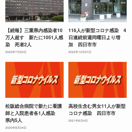
【続報】三重県内感染者10
116人が新型コロナ感染 4
万人超す 新たに1051人感
日連続前週同曜日より増
染 死者2人
加 四日市市
2022年7月20日
2022年10月27日
松阪総合病院で新たに看護
高校生含む男女11人が新型
師と入院患者各1人感染
コロナ感染 四日市市
県内5人
2021年6月4日
2020年8月24日