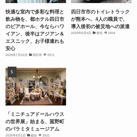
快適な室内で多彩な料理と
四日市市のトイレトラック
飲み物を、都ホテル四日市
が熊本へ、4人の職員で、
のビアホール、今ならハワ
導入後初の被災地への派遣
イアン、後半はアジアン＆
2026年8月4日
総合
2404
エスニック、お子様連れも
安心
2026年7月31日
四日市
5371
「ミニチュアドールハウス
の世界展」始まる、菰野町
のパラミタミュージアム
2026年8月1日
総合
2021