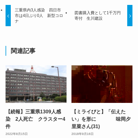
三重県内3人感染 四日市
図書購入費として1千万円
市は4日ぶり0人 新型コロ
寄付 生川建設
ナ
関連記事
【続報】三重県1309人感
【ミライびと】「伝えた
染 2人死亡 クラスター4
い」を形に 味岡夕
件
里菜さん(31)
2022年8月15日
2018年9月16日