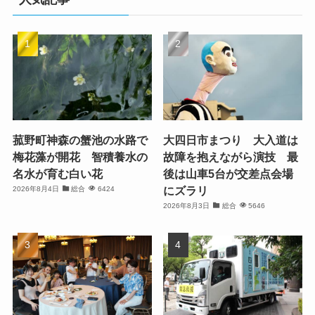
菰野町神森の蟹池の水路で
大四日市まつり 大入道は
梅花藻が開花 智積養水の
故障を抱えながら演技 最
名水が育む白い花
後は山車5台が交差点会場
にズラリ
2026年8月4日
総合
6424
2026年8月3日
総合
5646