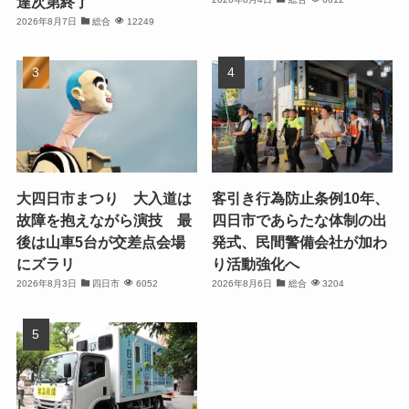
達次第終了
2026年8月7日
総合
12249
大四日市まつり 大入道は
客引き行為防止条例10年、
故障を抱えながら演技 最
四日市であらたな体制の出
後は山車5台が交差点会場
発式、民間警備会社が加わ
にズラリ
り活動強化へ
2026年8月3日
四日市
6052
2026年8月6日
総合
3204