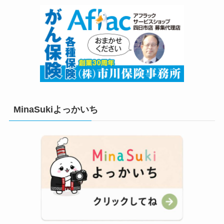
MinaSukiよっかいち