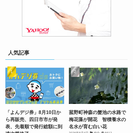
人気記事
「よんデジ券」8月10日か
菰野町神森の蟹池の水路で
ら再販売、四日市市が発
梅花藻が開花 智積養水の
表、先着順で発行総額に到
名水が育む白い花
2026年8月4日
総合
6612