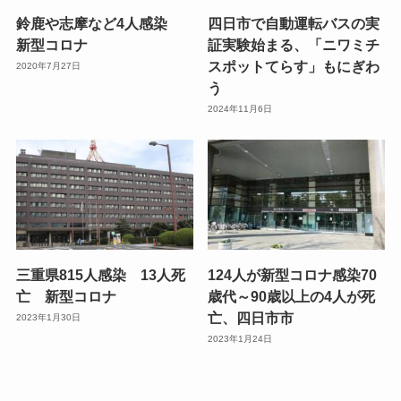
鈴鹿や志摩など4人感染
四日市で自動運転バスの実
新型コロナ
証実験始まる、「ニワミチ
スポットてらす」もにぎわ
2020年7月27日
う
2024年11月6日
三重県815人感染 13人死
124人が新型コロナ感染70
亡 新型コロナ
歳代～90歳以上の4人が死
亡、四日市市
2023年1月30日
2023年1月24日