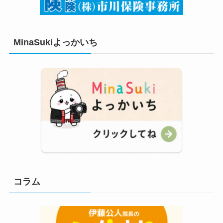
MinaSukiよっかいち
コラム