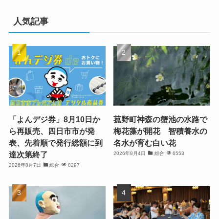
人気記事
「よんデジ券」8月10日か
菰野町神森の蟹池の水路で
ら再販売、四日市市が発
梅花藻が開花 智積養水の
表、先着順で発行総額に到
名水が育む白い花
達次第終了
2026年8月4日
総合
6553
2026年8月7日
総合
8297