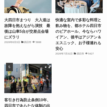
大四日市まつり 大入道は
快適な室内で多彩な料理と
故障を抱えながら演技 最
飲み物を、都ホテル四日市
後は山車5台が交差点会場
のビアホール、今ならハワ
にズラリ
イアン、後半はアジアン＆
エスニック、お子様連れも
2026年8月3日
四日市
5888
安心
2026年7月31日
四日市
5427
客引き行為防止条例10年、
四日市であらたな体制の出