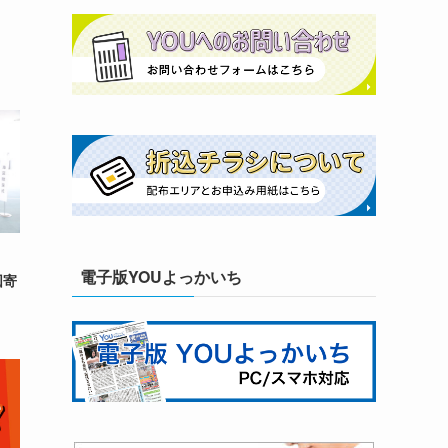
に」
電子版YOUよっかいち
図寄