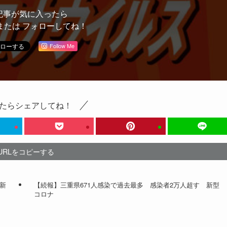
記事が気に入ったら
または フォローしてね！
Follow Me
たらシェアしてね！
URLをコピーする
新
【続報】三重県671人感染で過去最多 感染者2万人超す 新型
コロナ