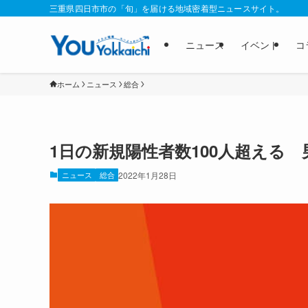
三重県四日市市の「旬」を届ける地域密着型ニュースサイト。
ニュース
イベント
コ
ホーム
ニュース
総合
1日の新規陽性者数100人超える 
ニュース
総合
2022年1月28日