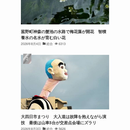
菰野町神森の蟹池の水路で梅花藻が開花 智積
養水の名水が育む白い花
2026年8月4日
総合
6313
大四日市まつり 大入道は故障を抱えながら演
技 最後は山車5台が交差点会場にズラリ
2026年8月3日
総合
5626