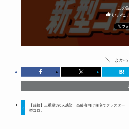
この
いいね 
よかっ
【続報】三重県590人感染 高齢者向け住宅でクラスター 
型コロナ