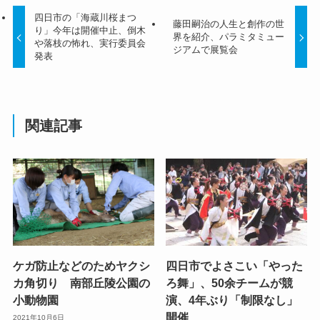
四日市の「海蔵川桜まつ
藤田嗣治の人生と創作の世
り」今年は開催中止、倒木
界を紹介、パラミタミュー
や落枝の怖れ、実行委員会
ジアムで展覧会
発表
関連記事
ケガ防止などのためヤクシ
四日市でよさこい「やった
カ角切り 南部丘陵公園の
ろ舞」、50余チームが競
小動物園
演、4年ぶり「制限なし」
開催
2021年10月6日