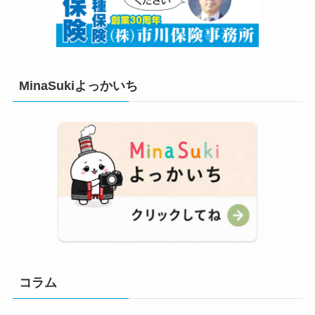
MinaSukiよっかいち
コラム