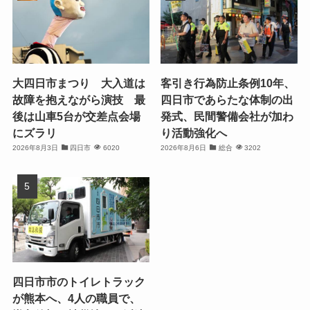
大四日市まつり 大入道は
客引き行為防止条例10年、
故障を抱えながら演技 最
四日市であらたな体制の出
後は山車5台が交差点会場
発式、民間警備会社が加わ
にズラリ
り活動強化へ
2026年8月3日
四日市
6020
2026年8月6日
総合
3202
四日市市のトイレトラック
が熊本へ、4人の職員で、