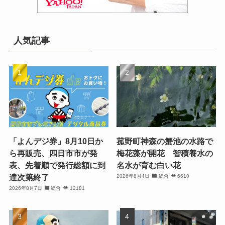
人気記事
「よんデジ券」8月10日か
菰野町神森の蟹池の水路で
ら再販売、四日市市が発
梅花藻が開花 智積養水の
表、先着順で発行総額に到
名水が育む白い花
達次第終了
2026年8月4日
総合
6610
2026年8月7日
総合
12181