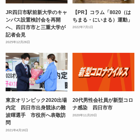
JR四日市駅前新大学のキャ
【PR】コラム「8020（は
ンパス設置検討会を再開
ちまる・にいまる）運動」
へ、四日市市と三重大学が
2022年7月1日
記者会見
2025年12月26日
東京オリンピック2020出場
20代男性会社員が新型コロ
内定 四日市出身競泳の難
ナ感染 四日市市
波暉選手 市役所へ表敬訪
2020年11月20日
問
2021年4月16日