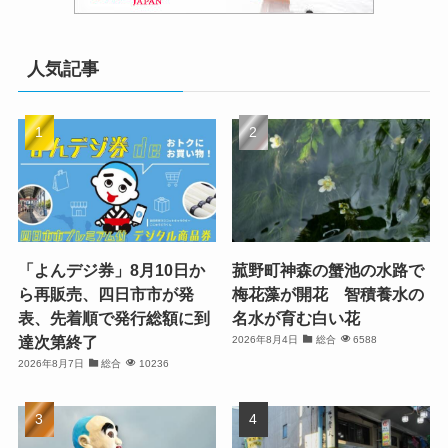
人気記事
「よんデジ券」8月10日か
菰野町神森の蟹池の水路で
ら再販売、四日市市が発
梅花藻が開花 智積養水の
表、先着順で発行総額に到
名水が育む白い花
達次第終了
2026年8月4日
総合
6588
2026年8月7日
総合
10236