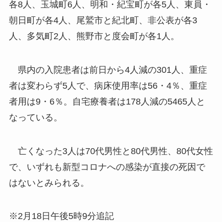
各8人、玉城町6人、明和・紀宝町が各5人、東員・
朝日町が各4人、尾鷲市と紀北町、非公表が各3
人、多気町2人、熊野市と度会町が各1人。
県内の入院患者は前日から4人減の301人、重症
者は変わらず5人で、病床使用率は56・4％、重症
者用は9・6％。自宅療養者は178人減の5465人と
なっている。
亡くなった3人は70代男性と80代男性、80代女性
で、いずれも新型コロナへの感染が直接の死因で
はないとみられる。
※2月18日午後5時9分追記