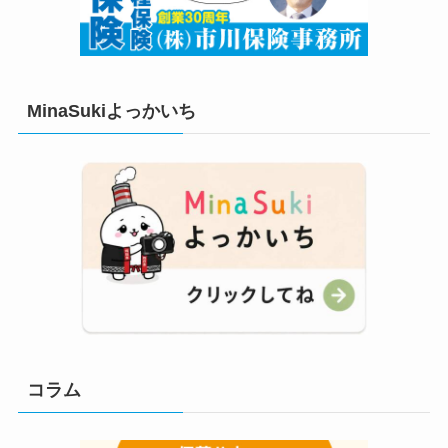
MinaSukiよっかいち
コラム