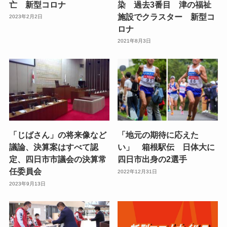
亡 新型コロナ
染 過去3番目 津の福祉
施設でクラスター 新型コ
2023年2月2日
ロナ
2021年8月3日
「じばさん」の将来像など
「地元の期待に応えた
議論、決算案はすべて認
い」 箱根駅伝 日体大に
定、四日市市議会の決算常
四日市出身の2選手
任委員会
2022年12月31日
2023年9月13日