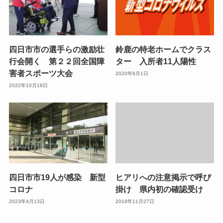
四日市市の選手らの激励壮
鈴鹿の特老ホームでクラス
行会開く 第２２回全国障
ター 入所者11人陽性
害者スポーツ大会
2020年9月1日
2022年10月18日
四日市市19人が感染 新型
ヒアリへの注意掲示で呼び
コロナ
掛け 県内初の確認受け
2023年4月13日
2019年11月27日