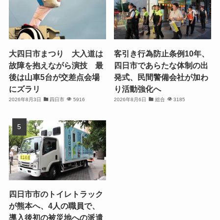
大四日市まつり 大入道は
客引き行為防止条例10年、
故障を抱えながら演技 最
四日市であらたな体制の出
後は山車5台が交差点会場
発式、民間警備会社が加わ
にズラリ
り活動強化へ
2026年8月3日
四日市
5916
2026年8月6日
総合
3185
四日市市のトイレトラック
が熊本へ、4人の職員で、
導入後初の被災地への派遣