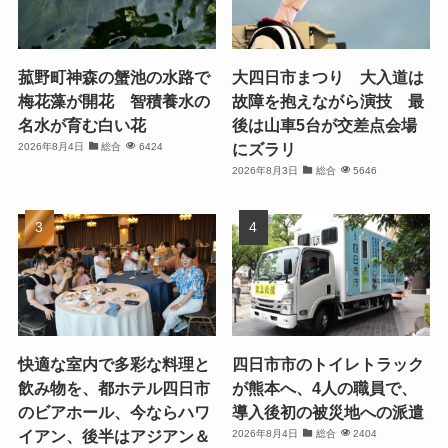
菰野町神森の蟹池の水路で
大四日市まつり 大入道は
梅花藻が開花 智積養水の
故障を抱えながら演技 最
名水が育む白い花
後は山車5台が交差点会場
にズラリ
2026年8月4日
総合
6424
2026年8月3日
総合
5646
快適な室内で多彩な料理と
四日市市のトイレトラック
飲み物を、都ホテル四日市
が熊本へ、4人の職員で、
のビアホール、今ならハワ
導入後初の被災地への派遣
イアン、後半はアジアン＆
2026年8月4日
総合
2404