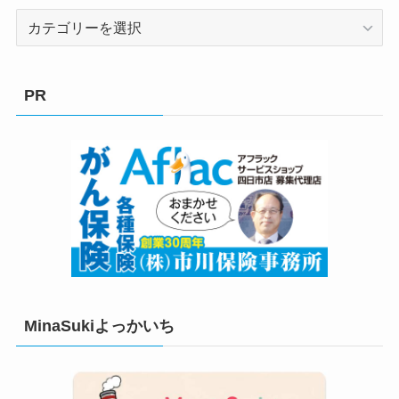
カ
テ
ゴ
リ
PR
ー
MinaSukiよっかいち