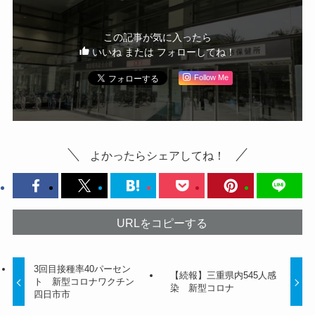
この記事が気に入ったら
いいね または フォローしてね！
Follow Me
よかったらシェアしてね！
URLをコピーする
3回目接種率40パーセン
【続報】三重県内545人感
ト 新型コロナワクチン
染 新型コロナ
四日市市