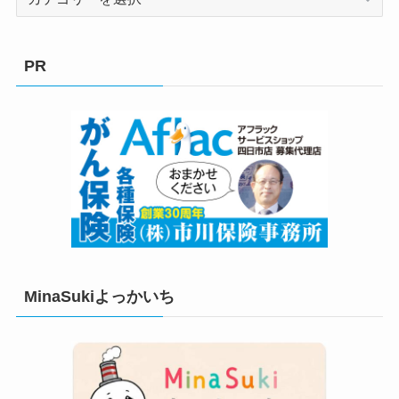
テ
ゴ
リ
PR
ー
MinaSukiよっかいち