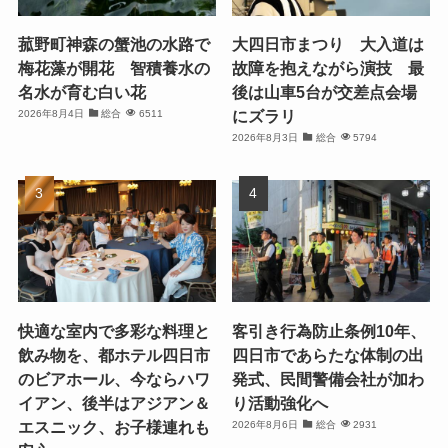
菰野町神森の蟹池の水路で
大四日市まつり 大入道は
梅花藻が開花 智積養水の
故障を抱えながら演技 最
名水が育む白い花
後は山車5台が交差点会場
にズラリ
2026年8月4日
総合
6511
2026年8月3日
総合
5794
快適な室内で多彩な料理と
客引き行為防止条例10年、
飲み物を、都ホテル四日市
四日市であらたな体制の出
のビアホール、今ならハワ
発式、民間警備会社が加わ
イアン、後半はアジアン＆
り活動強化へ
エスニック、お子様連れも
2026年8月6日
総合
2931