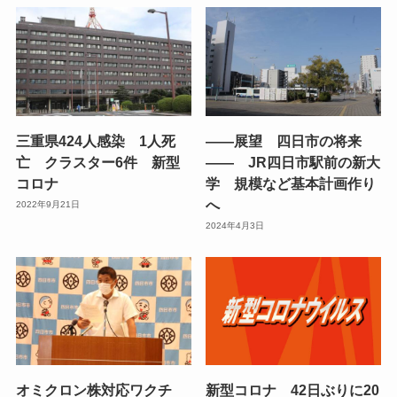
三重県424人感染 1人死
――展望 四日市の将来
亡 クラスター6件 新型
―― JR四日市駅前の新大
コロナ
学 規模など基本計画作り
へ
2022年9月21日
2024年4月3日
オミクロン株対応ワクチ
新型コロナ 42日ぶりに20