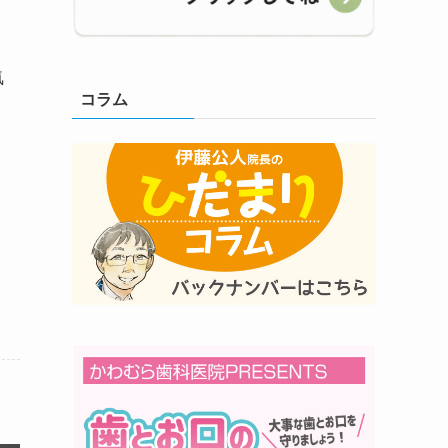
、
気
コラム