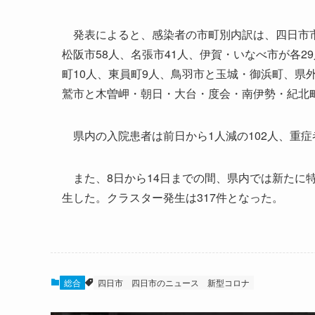
発表によると、感染者の市町別内訳は、四日市市12
松阪市58人、名張市41人、伊賀・いなべ市が各2
町10人、東員町9人、鳥羽市と玉城・御浜町、県
鷲市と木曽岬・朝日・大台・度会・南伊勢・紀北
県内の入院患者は前日から1人減の102人、重症
また、8日から14日までの間、県内では新たに
生した。クラスター発生は317件となった。
総合
四日市
四日市のニュース
新型コロナ