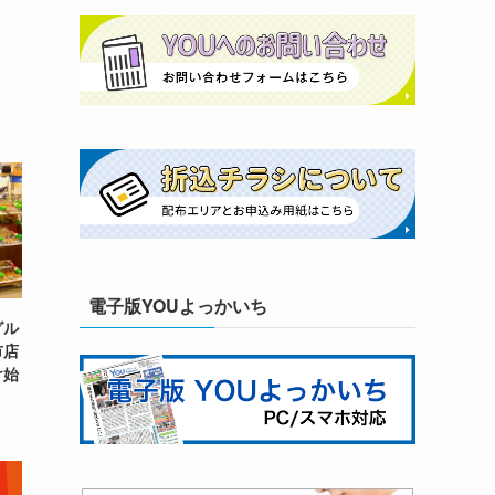
電子版YOUよっかいち
グル
市店
け始