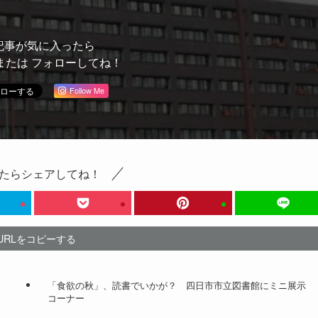
記事が気に入ったら
または フォローしてね！
Follow Me
たらシェアしてね！
URLをコピーする
「食欲の秋」、読書でいかが？ 四日市市立図書館にミニ展示
コーナー