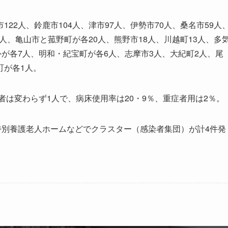
2人、鈴鹿市104人、津市97人、伊勢市70人、桑名市59人
9人、亀山市と菰野町が各20人、熊野市18人、川越町13人、多
外が各7人、明和・紀宝町が各6人、志摩市3人、大紀町2人、尾
町が各1人。
者は変わらず1人で、病床使用率は20・9％、重症者用は2％。
特別養護老人ホームなどでクラスター（感染者集団）が計4件発