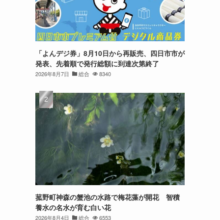
「よんデジ券」8月10日から再販売、四日市市が
発表、先着順で発行総額に到達次第終了
2026年8月7日
総合
8340
菰野町神森の蟹池の水路で梅花藻が開花 智積
養水の名水が育む白い花
2026年8月4日
総合
6553