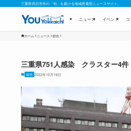
三重県四日市市の「旬」を届ける地域密着型ニュースサイト。
ニュース
イベント
コ
ホーム
ニュース
総合
三重県751人感染 クラスター4
総合
2022年10月19日