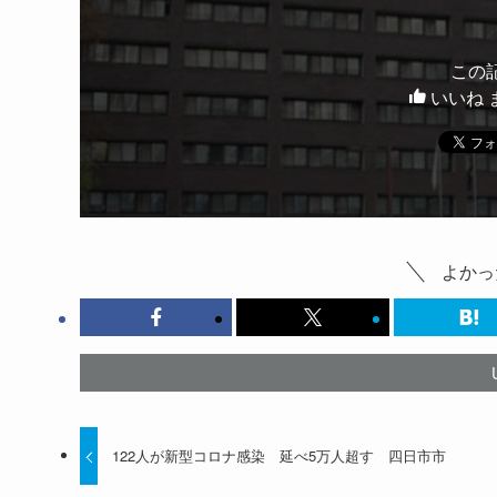
この
いいね 
よかっ
122人が新型コロナ感染 延べ5万人超す 四日市市