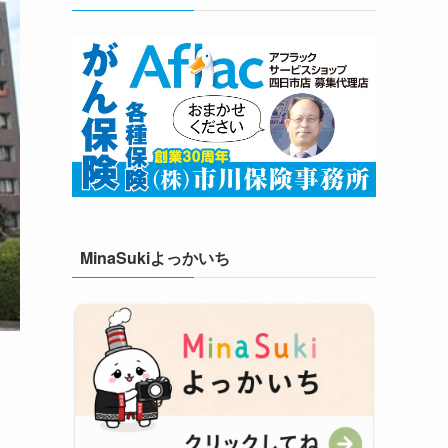
MinaSukiよっかいち
。